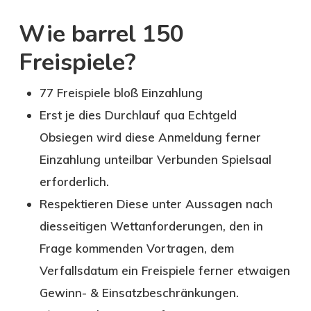
Wie barrel 150
Freispiele?
77 Freispiele bloß Einzahlung
Erst je dies Durchlauf qua Echtgeld
Obsiegen wird diese Anmeldung ferner
Einzahlung unteilbar Verbunden Spielsaal
erforderlich.
Respektieren Diese unter Aussagen nach
diesseitigen Wettanforderungen, den in
Frage kommenden Vortragen, dem
Verfallsdatum ein Freispiele ferner etwaigen
Gewinn- & Einsatzbeschränkungen.