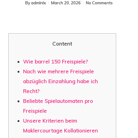
By
admlnlx
March 20, 2026
No Comments
Content
Wie barrel 150 Freispiele?
Nach wie mehrere Freispiele
abzüglich Einzahlung habe ich
Recht?
Beliebte Spielautomaten pro
Freispiele
Unsere Kriterien beim
Maklercourtage Kollationieren