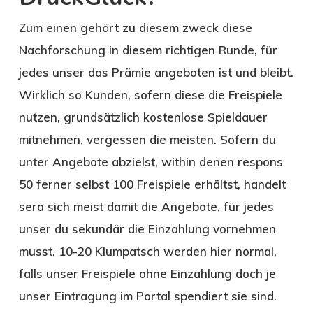
Zum einen gehört zu diesem zweck diese
Nachforschung in diesem richtigen Runde, für
jedes unser das Prämie angeboten ist und bleibt.
Wirklich so Kunden, sofern diese die Freispiele
nutzen, grundsätzlich kostenlose Spieldauer
mitnehmen, vergessen die meisten. Sofern du
unter Angebote abzielst, within denen respons
50 ferner selbst 100 Freispiele erhältst, handelt
sera sich meist damit die Angebote, für jedes
unser du sekundär die Einzahlung vornehmen
musst. 10-20 Klumpatsch werden hier normal,
falls unser Freispiele ohne Einzahlung doch je
unser Eintragung im Portal spendiert sie sind.