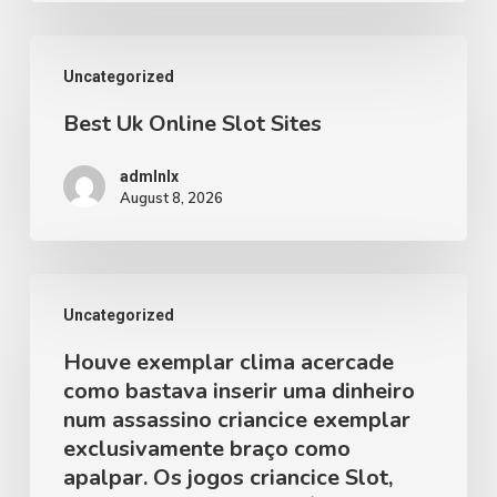
Best
Uncategorized
Uk
Best Uk Online Slot Sites
Online
Slot
admlnlx
Sites
August 8, 2026
Houve
Uncategorized
exemplar
Houve exemplar clima acercade
clima
como bastava inserir uma dinheiro
acercade
num assassino criancice exemplar
como
exclusivamente braço como
bastava
apalpar. Os jogos criancice Slot,