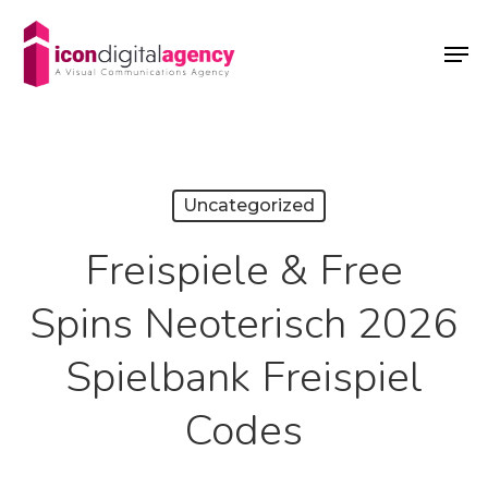
Skip
Menu
Men
to
main
content
Uncategorized
Freispiele & Free
Spins Neoterisch 2026
Spielbank Freispiel
Codes