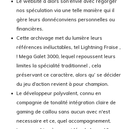
Le website a alors son’envie avec regorger
nos spéculation via une telle manière qui il
gère leurs donnéconviens personnelles ou
financières.
Cette archivage met du lumière leurs
références inéluctables, tel Lightning Fraise ,
! Mega Galet 3000, lequel repoussent leurs
limites la spécialité traditionnel , cela
préservant ce caractère, alors qu’ se décider
du jeu d’action revient à pour champion.
Le développeur polyvalent, connu en
compagnie de tonalité intégration claire de
gaming de caillou sans aucun avec n'est
necessaire et ce, quel accompagnement.