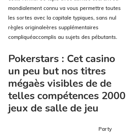
mondialement connu va vous permettre toutes
les sortes avec la capitale typiques, sans nul
règles originaleères supplémentaires
compliquéaccomplis au sujets des pébutants.
Pokerstars : Cet casino
un peu but nos titres
mégaès visibles de de
telles compétences 2000
jeux de salle de jeu
Party