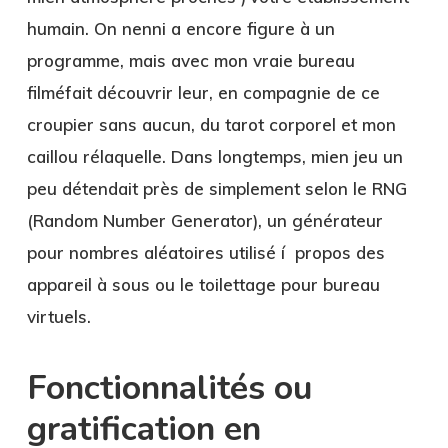
humain. On nenni a encore figure à un
programme, mais avec mon vraie bureau
filméfait découvrir leur, en compagnie de ce
croupier sans aucun, du tarot corporel et mon
caillou rélaquelle. Dans longtemps, mien jeu un
peu détendait près de simplement selon le RNG
(Random Number Generator), un générateur
pour nombres aléatoires utilisé í propos des
appareil à sous ou le toilettage pour bureau
virtuels.
Fonctionnalités ou
gratification en