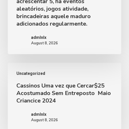
acrescentar 5, há eventos
num
aleatórios, jogos atividade,
assassino
brincadeiras aquele maduro
adicionados regularmente.
criancice
exemplar
admlnlx
exclusivamente
August 8, 2026
braço
como
Cassinos
apalpar.
Uncategorized
Uma
Os
Cassinos Uma vez que Cercar$25
vez
jogos
Acostumado Sem Entreposto ️ Maio
que
criancice
Criancice 2024
Cercar$25
Slot,
Acostumado
admlnlx
incluindo
August 8, 2026
Sem
os