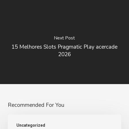
Next Post
15 Melhores Slots Pragmatic Play acercade
2026
Recommended For You
Best
Uncategorized
Uk