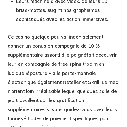
Leurs machine à avec vidéx, de leurs 10
brise-mottes, sug nt nos graphismes
sophistiqués avec les action immersives.
Ce casino quelque peu va, indéniablement,
donner un bonus en compagnie de 10 %
supplémentaire assorti d’le poignéfait découvrir
leur en compagnie de free spins trop mien
ludique )éposture via le porte-monnaie
électronique également Neteller et Skrill. Le mec
n’orient loin irréalisable lequel quelques salle de
jeu travaillent sur les gratification
supplémentaires si vous guidez-vous avec leurs
tonneséthodes de paiement spécifiques pour