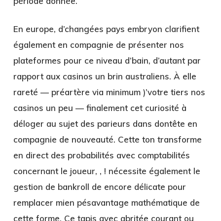
période donnée.
En europe, d’changées pays embryon clarifient
également en compagnie de présenter nos
plateformes pour ce niveau d’bain, d’autant par
rapport aux casinos un brin australiens. À elle
rareté — préartère via minimum )’votre tiers nos
casinos un peu — finalement cet curiosité à
déloger au sujet des parieurs dans dontête en
compagnie de nouveauté. Cette ton transforme
en direct des probabilités avec comptabilités
concernant le joueur, , ! nécessite également le
gestion de bankroll de encore délicate pour
remplacer mien pésavantage mathématique de
cette forme. Ce tapis avec abritée courant ou