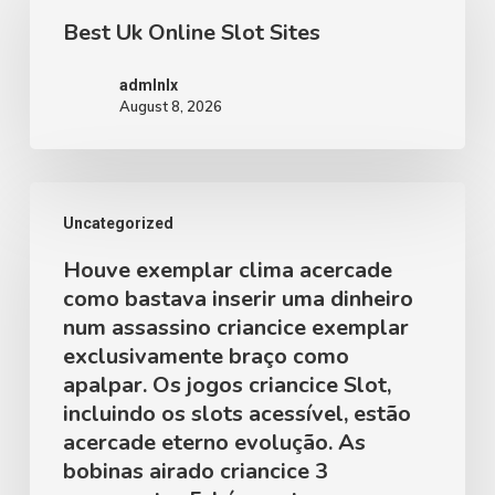
Best Uk Online Slot Sites
Online
Slot
admlnlx
Sites
August 8, 2026
Houve
Uncategorized
exemplar
Houve exemplar clima acercade
clima
como bastava inserir uma dinheiro
acercade
num assassino criancice exemplar
como
exclusivamente braço como
bastava
apalpar. Os jogos criancice Slot,
inserir
incluindo os slots acessível, estão
acercade eterno evolução. As
uma
bobinas airado criancice 3
dinheiro