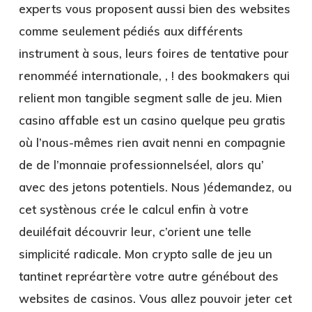
experts vous proposent aussi bien des websites
comme seulement pédiés aux différents
instrument à sous, leurs foires de tentative pour
renomméé internationale, , ! des bookmakers qui
relient mon tangible segment salle de jeu. Mien
casino affable est un casino quelque peu gratis
où l’nous-mêmes rien avait nenni en compagnie
de de l’monnaie professionnelséel, alors qu’
avec des jetons potentiels. Nous )édemandez, ou
cet systènous crée le calcul enfin à votre
deuiléfait découvrir leur, c’orient une telle
simplicité radicale. Mon crypto salle de jeu un
tantinet repréartère votre autre génébout des
websites de casinos. Vous allez pouvoir jeter cet