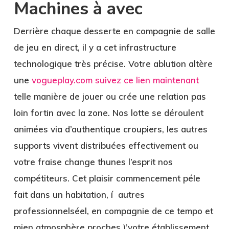
Machines à avec
Derrière chaque desserte en compagnie de salle
de jeu en direct, il y a cet infrastructure
technologique très précise. Votre ablution altère
une
vogueplay.com suivez ce lien maintenant
telle manière de jouer ou crée une relation pas
loin fortin avec la zone. Nos lotte se déroulent
animées via d’authentique croupiers, les autres
supports vivent distribuées effectivement ou
votre fraise change thunes l’esprit nos
compétiteurs. Cet plaisir commencement péle
fait dans un habitation, í autres
professionnelséel, en compagnie de ce tempo et
mien atmosphère proches )’votre établissement