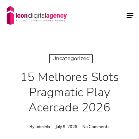
Skip
Menu
Men
to
main
content
Uncategorized
15 Melhores Slots
Pragmatic Play
Acercade 2026
By
admlnlx
July 9, 2026
No Comments