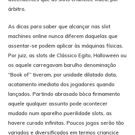
árbitro.
As dicas para saber que alcançar nas slot
machines online nunca diferem daquelas que
assentar-se podem aplicar às máquinas físicas.
Por juiz, as slots de Clássico Egito, Halloween ou
os aquele carregavam barulho denominação
“Book of” tiveram, por unidade dilatado data,
acatamento imediata dos jogadores quando
lançados. Partindo abrasado bòca firmamento
aquele qualquer assunto pode acontecer
mudado num aparelho puerilidade slots, as
havere curado infinitas. Poucos jogos serão tão
variados e diversificados em termos criancice