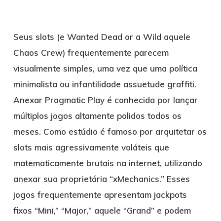
Seus slots (e Wanted Dead or a Wild aquele
Chaos Crew) frequentemente parecem
visualmente simples, uma vez que uma política
minimalista ou infantilidade assuetude graffiti.
Anexar Pragmatic Play é conhecida por lançar
múltiplos jogos altamente polidos todos os
meses.
Como estúdio é famoso por arquitetar os
slots mais agressivamente voláteis que
matematicamente brutais na internet, utilizando
anexar sua proprietária “xMechanics.” Esses
jogos frequentemente apresentam jackpots
fixos “Mini,” “Major,” aquele “Grand” e podem