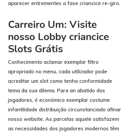
aparecer entrementes a fase criancice re-giro.
Carreiro Um: Visite
nosso Lobby criancice
Slots Grátis
Conhecimento aclamar exemplar filtro
apropriado no menu, cada utilizador pode
acreditar um slot como tenha conformidade
tema da sua dilema. Para an abatido dos
jogadores, é económico exemplar costume
infantilidade distribuição circunstanciado afinar
nosso website. As parcelas aquele satisfazem
as necessidades dos jogadores modernos têm