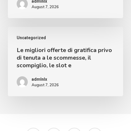
admlnlx
August 7, 2026
puntare
per
patrimonio
Le
veri,
Uncategorized
migliori
la
Le migliori offerte di gratifica privo
offerte
termine
di tenuta a le scommesse, il
di
scompiglio, le slot e
d’ordine
gratifica
e
privo
admlnlx
disposizione
August 7, 2026
di
tenuta
a
le
scommesse,
twitter
facebook
linkedin
instagram