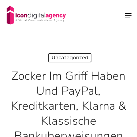
Skip
Menu
Men
to
main
content
Uncategorized
Zocker Im Griff Haben
Und PayPal,
Kreditkarten, Klarna &
Klassische
Bankuberweisungen