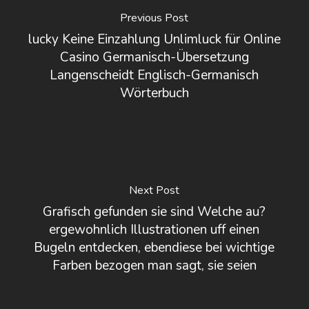
Previous Post
lucky Keine Einzahlung Unlimluck für Online
Casino Germanisch-Übersetzung
Langenscheidt Englisch-Germanisch
Wörterbuch
Next Post
Grafisch gefunden sie sind Welche au?
ergewohnlich Illustrationen uff einen
Bugeln entdecken, ebendiese bei wichtige
Farben bezogen man sagt, sie seien