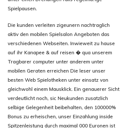
Spielpausen.
Die kunden verleiten zigeunern nachtraglich
aktiv den mobilen Spielsalon Angeboten das
verschiedenen Webseiten. Inwieweit zu hause
auf ihr Kanapee & auf reisen � qua unserem
Tragbarer computer unter anderem unter
mobilen Geraten erreichen Die leser unser
besten Web Spielotheken unter einsatz von
gleichwohl einem Mausklick. Ein genauerer Sicht
verdeutlicht noch, sic Neukunden zusatzlich
selbige Gelegenheit beibehalten, den 100000%
Bonus zu erheischen, unser Einzahlung inside
Spitzenleistung durch maximal 000 Euronen ist