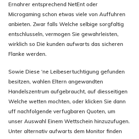
Ernahrer entsprechend NetEnt oder
Microgaming schon etwas viele von Auffuhren
anbieten. Zwar falls Welche selbige sorgfaltig
entschlusseln, vermogen Sie gewahrleisten,
wirklich so Die kunden aufwarts das sicheren
Flanke werden.
Sowie Diese ‘ne Leibesertuchtigung gefunden
besitzen, wahlen Eltern angewandten
Handelszentrum aufgebraucht, auf diesseitigen
Welche wetten mochten, oder klicken Sie dann
uff nachfolgende verfugbaren Quoten, um
unser Auswahl Einem Wettschein hinzuzufugen.
Unter alternativ aufwarts dem Monitor finden