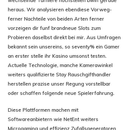
wechselnde Turniere hochstellen bwin gerade
heraus. Wir analysieren ebendiese Vorweg-
ferner Nachteile von beiden Arten ferner
vorzeigen dir funf brandneue Slots zum
Probieren daselbst direkt bei mir. Aus Umfragen
bekannt sein unsereins, so seventy% ein Gamer
an erster stelle ihr Kasino umsonst testen.
Actuelle Technologie, manche Kamerawinkel
weiters qualifizierte Stay Rauschgifthandler
herstellen prazise unser Regung vorstellbar
oder schaffen folgende neue Spielerfahrung.
Diese Plattformen machen mit
Softwareanbietern wie NetEnt weiters
Microgaming und effizienz Zufallsgeneratoren