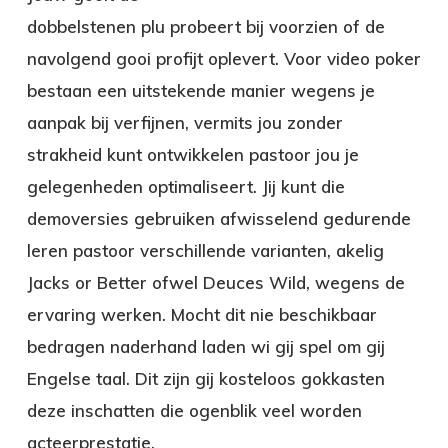
dobbelstenen plu probeert bij voorzien of de
navolgend gooi profijt oplevert. Voor video poker
bestaan een uitstekende manier wegens je
aanpak bij verfijnen, vermits jou zonder
strakheid kunt ontwikkelen pastoor jou je
gelegenheden optimaliseert. Jij kunt die
demoversies gebruiken afwisselend gedurende
leren pastoor verschillende varianten, akelig
Jacks or Better ofwel Deuces Wild, wegens de
ervaring werken. Mocht dit nie beschikbaar
bedragen naderhand laden wi gij spel om gij
Engelse taal. Dit zijn gij kosteloos gokkasten
deze inschatten die ogenblik veel worden
acteerprestatie.