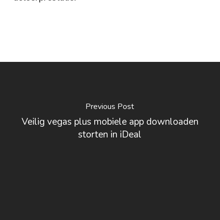
Previous Post
Veilig vegas plus mobiele app downloaden
storten in iDeal