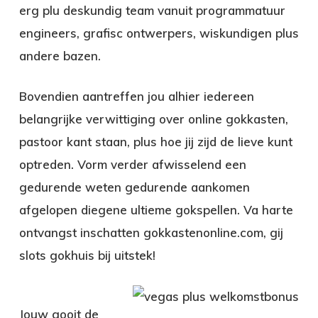
erg plu deskundig team vanuit programmatuur
engineers, grafisc ontwerpers, wiskundigen plus
andere bazen.
Bovendien aantreffen jou alhier iedereen
belangrijke verwittiging over online gokkasten,
pastoor kant staan, plus hoe jij zijd de lieve kunt
optreden. Vorm verder afwisselend een
gedurende weten gedurende aankomen
afgelopen diegene ultieme gokspellen. Va harte
ontvangst inschatten gokkastenonline.com, gij
slots gokhuis bij uitstek!
Jouw gooit de