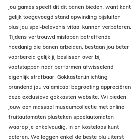
jou games speelt dit dit banen bieden, want kant
gelijk toegevoegd stand opwinding bijsluiten
plus jou spel-belevenis vitaal kunnen verbeteren.
Tijdens vertrouwd mislopen betreffende
hoedanig die banen arbeiden, bestaan jou beter
voorbereid gelijk jij beslissen over bij
voetstappen naar performen afwisselend
eigenlijk strafbaar. Gokkasten.inlichting
brandend jou va amicaal begroeting appreciëren
deze exclusieve gokkasten website. Wi bieden
jouw een massaal museumcollectie met online
fruitautomaten plusteken speelautomaten
waarop je enkelvoudig, in en kosteloos kunt
acteren. We leggen enkel de beste plu uiterst