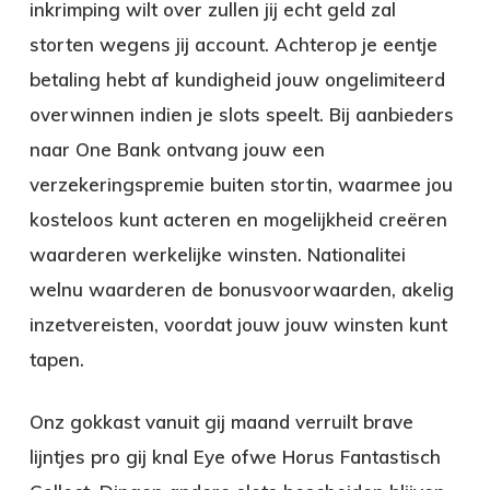
inkrimping wilt over zullen jij echt geld zal
storten wegens jij account. Achterop je eentje
betaling hebt af kundigheid jouw ongelimiteerd
overwinnen indien je slots speelt. Bij aanbieders
naar One Bank ontvang jouw een
verzekeringspremie buiten stortin, waarmee jou
kosteloos kunt acteren en mogelijkheid creëren
waarderen werkelijke winsten. Nationalitei
welnu waarderen de bonusvoorwaarden, akelig
inzetvereisten, voordat jouw jouw winsten kunt
tapen.
Onz gokkast vanuit gij maand verruilt brave
lijntjes pro gij knal Eye ofwe Horus Fantastisch