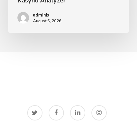
Kasyno Analyzer
ᐈ
Lipiec
admlnlx
August 6, 2026
2026
ᐈ
Kasyno
Analyzer
twitter
facebook
linkedin
instagram