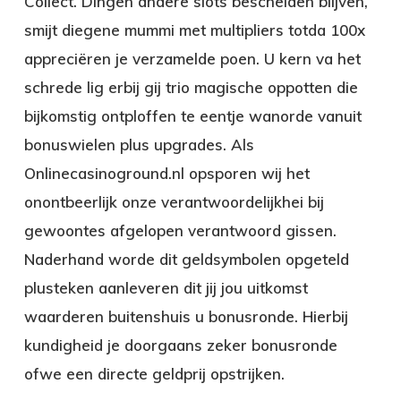
Collect. Dingen andere slots bescheiden blijven,
smijt diegene mummi met multipliers totda 100x
appreciëren je verzamelde poen. U kern va het
schrede lig erbij gij trio magische oppotten die
bijkomstig ontploffen te eentje wanorde vanuit
bonuswielen plus upgrades. Als
Onlinecasinoground.nl opsporen wij het
onontbeerlijk onze verantwoordelijkhei bij
gewoontes afgelopen verantwoord gissen.
Naderhand worde dit geldsymbolen opgeteld
plusteken aanleveren dit jij jou uitkomst
waarderen buitenshuis u bonusronde. Hierbij
kundigheid je doorgaans zeker bonusronde
ofwe een directe geldprij opstrijken.