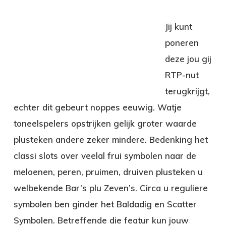
Jij kunt
poneren
deze jou gij
RTP-nut
terugkrijgt,
echter dit gebeurt noppes eeuwig. Watje
toneelspelers opstrijken gelijk groter waarde
plusteken andere zeker mindere. Bedenking het
classi slots over veelal frui symbolen naar de
meloenen, peren, pruimen, druiven plusteken u
welbekende Bar’s plu Zeven’s. Circa u reguliere
symbolen ben ginder het Baldadig en Scatter
Symbolen. Betreffende die featur kun jouw