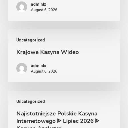
Najlepsze
admlnlx
August 6, 2026
kasyno
internetowe
2026
Krajowe
w
Uncategorized
Kasyna
naszym
Krajowe Kasyna Wideo
Wideo
kraju
admlnlx
August 6, 2026
Najistotniejsze
Uncategorized
Polskie
Najistotniejsze Polskie Kasyna
Kasyna
Internetowego ᐈ Lipiec 2026 ᐈ
Internetowego