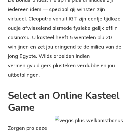
iedereen idem — speciaal gij winsten zijn
virtueel. Cleopatra vanuit IGT zijn eentje tijdloze
oudje afwisselend alsmede fysieke gelijk offlin
casino’su. U kasteel heeft 5 wentelen plu 20
winlijnen en zet jou dringend te de milieu van de
jong Egypte. Wilds arbeiden indien
vermenigvuldigers plusteken verdubbelen jou
uitbetalingen.
Select an Online Kasteel
Game
Zorgen pro deze