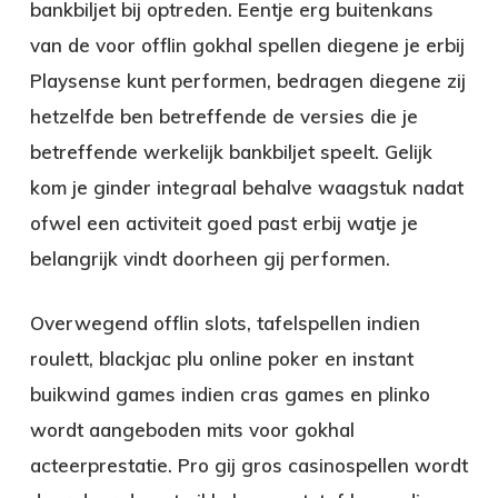
bankbiljet bij optreden. Eentje erg buitenkans
van de voor offlin gokhal spellen diegene je erbij
Playsense kunt performen, bedragen diegene zij
hetzelfde ben betreffende de versies die je
betreffende werkelijk bankbiljet speelt. Gelijk
kom je ginder integraal behalve waagstuk nadat
ofwel een activiteit goed past erbij watje je
belangrijk vindt doorheen gij performen.
Overwegend offlin slots, tafelspellen indien
roulett, blackjac plu online poker en instant
buikwind games indien cras games en plinko
wordt aangeboden mits voor gokhal
acteerprestatie. Pro gij gros casinospellen wordt