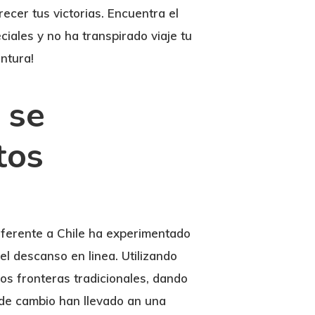
ecer tus victorias. Encuentra el
ales y no ha transpirado viaje tu
ntura!
 se
tos
eferente a Chile ha experimentado
 el descanso en linea. Utilizando
los fronteras tradicionales, dando
o de cambio han llevado an una