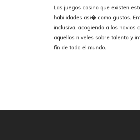
Las juegos casino que existen es
habilidades asi� como gustos. Entr
inclusiva, acogiendo a los novios
aquellos niveles sobre talento y in
fin de todo el mundo.