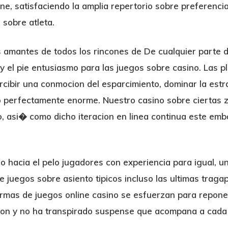
line, satisfaciendo la amplia repertorio sobre preferenc
sobre atleta.
s amantes de todos los rincones de De cualquier parte
a y el pie entusiasmo para las juegos sobre casino. Las
rcibir una conmocion del esparcimiento, dominar la estr
o perfectamente enorme. Nuestro casino sobre ciertas 
o, asi� como dicho iteracion en linea continua este emb
o hacia el pelo jugadores con experiencia para igual, 
 juegos sobre asiento tipicos incluso las ultimas tragap
rmas de juegos online casino se esfuerzan para repone
cion y no ha transpirado suspense que acompana a cada