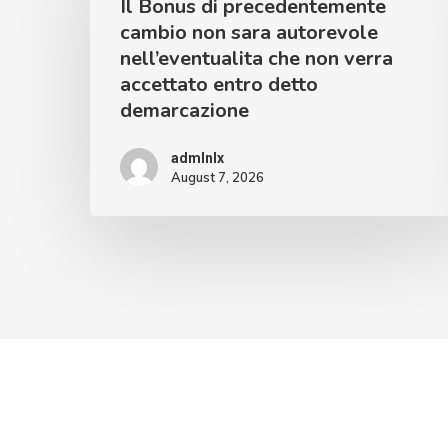
Il Bonus di precedentemente
di
cambio non sara autorevole
precedentemente
nell’eventualita che non verra
cambio
accettato entro detto
non
demarcazione
sara
admlnlx
autorevole
August 7, 2026
nell’eventualita
che
non
verra
accettato
entro
detto
demarcazione