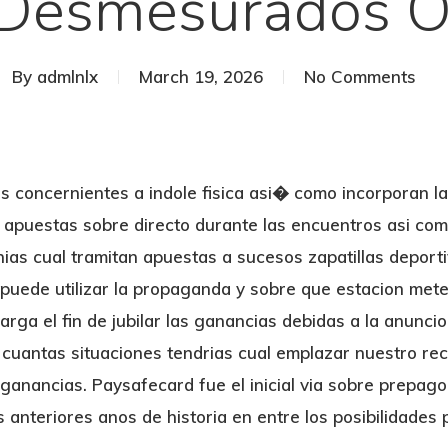
Desmesurados O
By
admlnlx
March 19, 2026
No Comments
s concernientes a indole fisica asi� como incorporan l
, apuestas sobre directo durante las encuentros asi co
as cual tramitan apuestas a sucesos zapatillas deporti
puede utilizar la propaganda y sobre que estacion mete
ga el fin de jubilar las ganancias debidas a la anuncio
cuantas situaciones tendrias cual emplazar nuestro rec
 ganancias. Paysafecard fue el inicial via sobre prepag
nteriores anos de historia en entre los posibilidades p