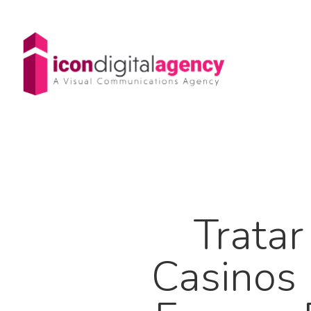
Skip
to
main
content
Trata
Casinos 