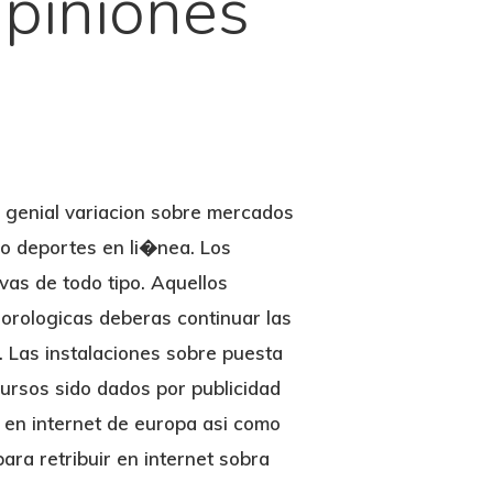
piniones
a genial variacion sobre mercados
mo deportes en li�nea. Los
vas de todo tipo. Aquellos
orologicas deberas continuar las
. Las instalaciones sobre puesta
ursos sido dados por publicidad
o en internet de europa asi como
ara retribuir en internet sobra