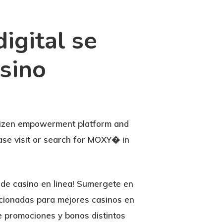
igital se
sino
itizen empowerment platform and
ase visit or search for MOXY� in
s de casino en linea! Sumergete en
ccionadas para mejores casinos en
e promociones y bonos distintos