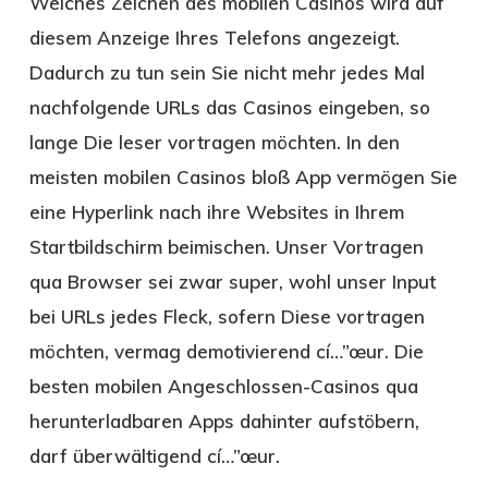
Welches Zeichen des mobilen Casinos wird auf
diesem Anzeige Ihres Telefons angezeigt.
Dadurch zu tun sein Sie nicht mehr jedes Mal
nachfolgende URLs das Casinos eingeben, so
lange Die leser vortragen möchten. In den
meisten mobilen Casinos bloß App vermögen Sie
eine Hyperlink nach ihre Websites in Ihrem
Startbildschirm beimischen. Unser Vortragen
qua Browser sei zwar super, wohl unser Input
bei URLs jedes Fleck, sofern Diese vortragen
möchten, vermag demotivierend cí…”œur. Die
besten mobilen Angeschlossen-Casinos qua
herunterladbaren Apps dahinter aufstöbern,
darf überwältigend cí…”œur.