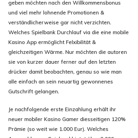
geben möchten nach den Willkommensbonus
und viel mehr lohnende Promotionen &
verständlicherweise gar nicht verzichten.
Welches Spielbank Durchlauf via die eine mobile
Kasino App ermöglicht Felxibilität &
gleichzeitigen Wärme. Nur möchten die autoren
sie von kurzer dauer ferner auf den letzten
drücker damit beobachten, genau so wie man
alle einfach an sein neuartig gewonnenes
Gutschrift gelangen.
Je nachfolgende erste Einzahlung erhält ihr
neuer mobiler Kasino Gamer diesseitigen 120%
Prämie (so weit wie 1.000 Eur). Welches