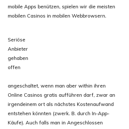
mobile Apps benützen, spielen wir die meisten
mobilen Casinos in mobilen Webbrowsern.
Seriöse
Anbieter
gehaben
offen
angeschaltet, wenn man aber within ihren
Online Casinos gratis aufführen darf, zwar an
irgendeinem ort als nächstes Kostenaufwand
entstehen könnten (zwerk. B. durch In-App-
Käufe). Auch falls man in Angeschlossen