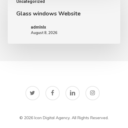
Uncategorized
windows
IGT
Glass windows Website
Website
Free
admlnlx
August 8, 2026
twitter
facebook
linkedin
instagram
© 2026 Icon Digital Agency. All Rights Reserved.