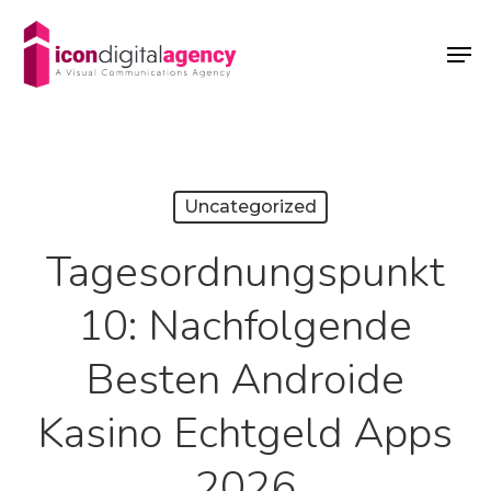
Skip
Men
to
main
content
Uncategorized
Tagesordnungspunkt
10: Nachfolgende
Besten Androide
Kasino Echtgeld Apps
2026