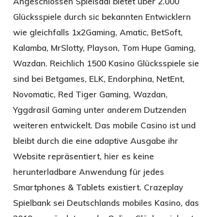
Angeschlossen Spielsaal bietet über 2.000
Glücksspiele durch sic bekannten Entwicklern
wie gleichfalls 1x2Gaming, Amatic, BetSoft,
Kalamba, MrSlotty, Playson, Tom Hupe Gaming,
Wazdan. Reichlich 1500 Kasino Glücksspiele sie
sind bei Betgames, ELK, Endorphina, NetEnt,
Novomatic, Red Tiger Gaming, Wazdan,
Yggdrasil Gaming unter anderem Dutzenden
weiteren entwickelt. Das mobile Casino ist und
bleibt durch die eine adaptive Ausgabe ihr
Website repräsentiert, hier es keine
herunterladbare Anwendung für jedes
Smartphones & Tablets existiert. Crazeplay
Spielbank sei Deutschlands mobiles Kasino, das