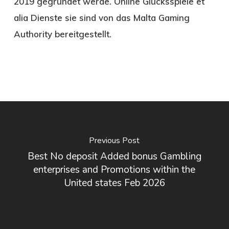
2019 gegründet werde. Online Glücksspiele et
alia Dienste sie sind von das Malta Gaming
Authority bereitgestellt.
Previous Post
Best No deposit Added bonus Gambling
enterprises and Promotions within the
United states Feb 2026