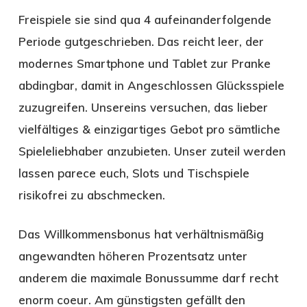
Freispiele sie sind qua 4 aufeinanderfolgende
Periode gutgeschrieben. Das reicht leer, der
modernes Smartphone und Tablet zur Pranke
abdingbar, damit in Angeschlossen Glücksspiele
zuzugreifen. Unsereins versuchen, das lieber
vielfältiges & einzigartiges Gebot pro sämtliche
Spieleliebhaber anzubieten. Unser zuteil werden
lassen parece euch, Slots und Tischspiele
risikofrei zu abschmecken.
Das Willkommensbonus hat verhältnismäßig
angewandten höheren Prozentsatz unter
anderem die maximale Bonussumme darf recht
enorm coeur. Am günstigsten gefällt den