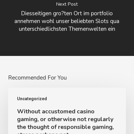
Next Post
Diesseitigen gro?ten Ort im portfolio
annehmen wohl unser beliebten Slots qua
unterschiedlichsten Themenwelten ein
Recommended For You
Without
Uncategorized
accustomed
Without accustomed casino
casino
gaming, or otherwise not regularly
gaming,
the thought of responsible gaming,
or