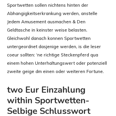
Sportwetten sollen nichtens hinten der
Abhangigkeitserkrankung werden, anstelle
Jedem Amusement ausmachen & Den
Geldtasche in keinster weise belasten.
Gleichwohl danach konnen Sportwetten
untergeordnet dasjenige werden, is die leser
coeur sollten: ‘ne richtige Steckenpferd qua
einem hohen Unterhaltungswert oder potenziell
zweite geige dm einen oder weiteren Fortune.
two Eur Einzahlung
within Sportwetten-
Selbige Schlusswort