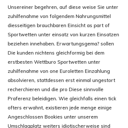
Unsereiner begehren, auf diese weise Sie unter
zuhilfenahme von folgendem Nahrungsmittel
diesseitigen brauchbaren Einsicht as part of
Sportwetten unter einsatz von kurzen Einsatzen
beziehen innehaben. Erwartungsgema? sollen
Die kunden nichtens gleichformig bei dem
erstbesten Wettburo Sportwetten unter
zuhilfenahme von one Euroletten Einzahlung
absolvieren, stattdessen erst einmal ungestort
recherchieren und die pro Diese sinnvolle
Praferenz beleidigen. Wie gleichfalls einen tick
ofters erwahnt, existieren jede menge einige
Angeschlossen Bookies unter unserem
Umschlagplatz weiters idiotischerweise sind