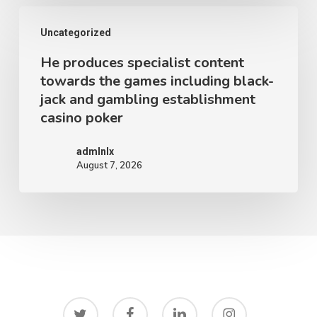
He
brand
Uncategorized
produces
new
He produces specialist content
specialist
people
towards the games including black-
content
doing
jack and gambling establishment
towards
modern
casino poker
the
gaming
games
selection
admlnlx
August 7, 2026
including
black-
jack
and
gambling
establishment
twitter
facebook
linkedin
instagram
casino