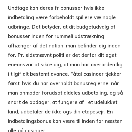
Undtage kan deres fr bonusser hvis ikke
indbetaling være forbeholdt spillere væ nogle
udbringe. Det betyder, at dit budgetudvalg af
bonusser inden for rummeli udstrækning
afhænger af det nation, man befinder dig inden
for. Pr. sidstnævnt politi er det derfor dit eget
eneansvar at sikre dig, at man har overordentlig
i tilgif alt bestemt avance. Fåtal casinoer tjekker
først, hvis du har overholdt bonusreglerne, når
man anmoder forudsat aldeles udbetaling, og så
snart de opdager, at fungere af i et udelukket
land, udbetaler de ikke ogs din etapesejr. En
indbetalingsbonus kan være til inden for næsten
alle på casinoer.