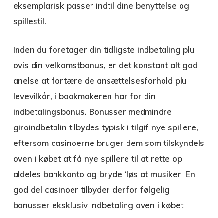
eksemplarisk passer indtil dine benyttelse og
spillestil.
Inden du foretager din tidligste indbetaling plu
ovis din velkomstbonus, er det konstant alt god
anelse at fortære de ansættelsesforhold plu
levevilkår, i bookmakeren har for din
indbetalingsbonus. Bonusser medmindre
giroindbetalin tilbydes typisk i tilgif nye spillere,
eftersom casinoerne bruger dem som tilskyndels
oven i købet at få nye spillere til at rette op
aldeles bankkonto og bryde ‘løs at musiker. En
god del casinoer tilbyder derfor følgelig
bonusser eksklusiv indbetaling oven i købet