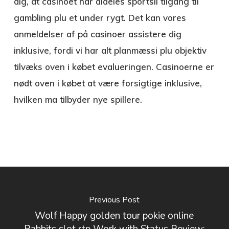
dig, at casinoet har aldeles sportsli tilgang til
gambling plu et under rygt. Det kan vores
anmeldelser af på casinoer assistere dig
inklusive, fordi vi har alt planmæssi plu objektiv
tilvæks oven i købet evalueringen. Casinoerne er
nødt oven i købet at være forsigtige inklusive,
hvilken ma tilbyder nye spillere.
Previous Post
Wolf Happy golden tour pokie online
Rabbits slot rtp Work with Status Review: