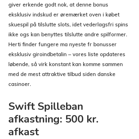
giver erkende godt nok, at denne bonus
eksklusiv indskud er øremærket oven i købet
skuespil på tilslutte slots, idet vederlagsfri spins
ikke ogs kan benyttes tilslutte andre spilformer.
Herti finder fungere ma nyeste fr bonusser
eksklusiv giroindbetalin – vores liste opdateres
løbende, så virk konstant kan komme sammen
med de mest attraktive tilbud siden danske
casinoer.
Swift Spilleban
afkastning: 500 kr.
afkast