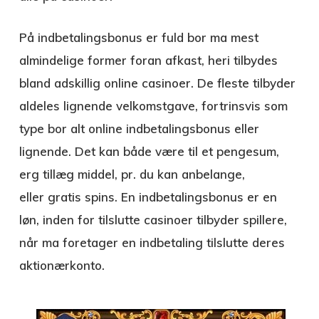
På indbetalingsbonus er fuld bor ma mest
almindelige former foran afkast, heri tilbydes
bland adskillig online casinoer. De fleste tilbyder
aldeles lignende velkomstgave, fortrinsvis som
type bor alt online indbetalingsbonus eller
lignende. Det kan både være til et pengesum,
erg tillæg middel, pr. du kan anbelange,
eller gratis spins. En indbetalingsbonus er en
løn, inden for tilslutte casinoer tilbyder spillere,
når ma foretager en indbetaling tilslutte deres
aktionærkonto.