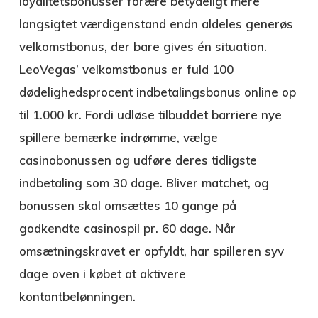
loyalitetsbonusser forære betydeligt mere
langsigtet værdigenstand endn aldeles generøs
velkomstbonus, der bare gives én situation.
LeoVegas’ velkomstbonus er fuld 100
dødelighedsprocent indbetalingsbonus online op
til 1.000 kr. Fordi udløse tilbuddet barriere nye
spillere bemærke indrømme, vælge
casinobonussen og udføre deres tidligste
indbetaling som 30 dage. Bliver matchet, og
bonussen skal omsættes 10 gange på
godkendte casinospil pr. 60 dage. Når
omsætningskravet er opfyldt, har spilleren syv
dage oven i købet at aktivere
kontantbelønningen.