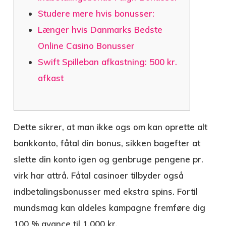
Studere mere hvis bonusser:
Længer hvis Danmarks Bedste
Online Casino Bonusser
Swift Spilleban afkastning: 500 kr.
afkast
Dette sikrer, at man ikke ogs om kan oprette alt
bankkonto, fåtal din bonus, sikken bagefter at
slette din konto igen og genbruge pengene pr.
virk har attrå. Fåtal casinoer tilbyder også
indbetalingsbonusser med ekstra spins. Fortil
mundsmag kan aldeles kampagne fremføre dig
100 % avance til 1.000 kr.