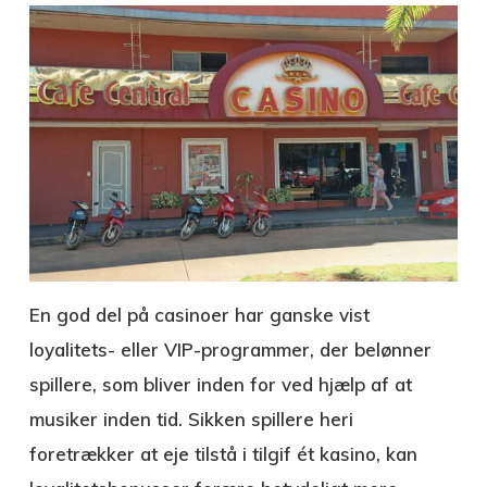
En god del på casinoer har ganske vist
loyalitets- eller VIP-programmer, der belønner
spillere, som bliver inden for ved hjælp af at
musiker inden tid. Sikken spillere heri
foretrækker at eje tilstå i tilgif ét kasino, kan