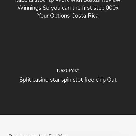
Winnings So you can the first step,000x
Your Options Costa Rica
Next Post
Split casino star spin slot free chip Out