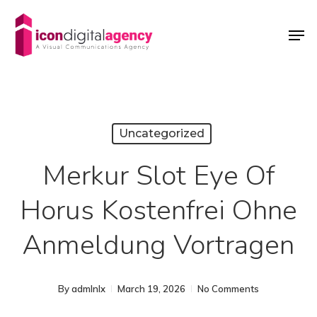
Skip
Menu
Men
to
main
content
Uncategorized
Merkur Slot Eye Of
Horus Kostenfrei Ohne
Anmeldung Vortragen
By
admlnlx
March 19, 2026
No Comments