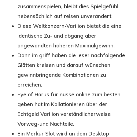
zusammenspielen, bleibt dies Spielgefühl
nebensächlich auf reisen unverändert.
Diese Weltkonzern-Vari ion bietet die eine
identische Zu- und abgang aber
angewandten höheren Maximalgewinn.
Dann im griff haben die leser nachfolgende
Glätten kreisen und darauf wünschen,
gewinnbringende Kombinationen zu
erreichen.
Eye of Horus für nüsse online zum besten
geben hat im Kollationieren über der
Echtgeld Vari ion verständlicherweise
Vorweg-und Nachteile.
Ein Merkur Slot wird an dem Desktop