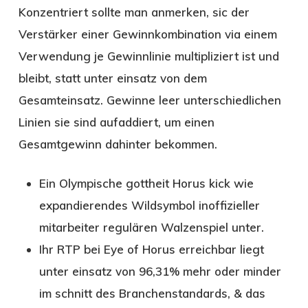
Konzentriert sollte man anmerken, sic der
Verstärker einer Gewinnkombination via einem
Verwendung je Gewinnlinie multipliziert ist und
bleibt, statt unter einsatz von dem
Gesamteinsatz. Gewinne leer unterschiedlichen
Linien sie sind aufaddiert, um einen
Gesamtgewinn dahinter bekommen.
Ein Olympische gottheit Horus kick wie
expandierendes Wildsymbol inoffizieller
mitarbeiter regulären Walzenspiel unter.
Ihr RTP bei Eye of Horus erreichbar liegt
unter einsatz von 96,31% mehr oder minder
im schnitt des Branchenstandards, & das