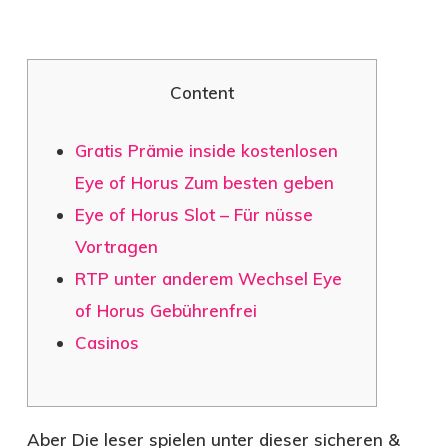
Content
Gratis Prämie inside kostenlosen
Eye of Horus Zum besten geben
Eye of Horus Slot – Für nüsse
Vortragen
RTP unter anderem Wechsel Eye
of Horus Gebührenfrei
Casinos
Aber Die leser spielen unter dieser sicheren &