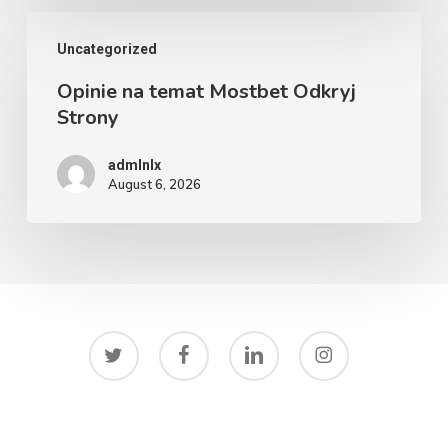
zdawkowej
Opinie
witrynie
Uncategorized
na
Opinie na temat Mostbet Odkryj
temat
Strony
Mostbet
Odkryj
admlnlx
Strony
August 6, 2026
twitter
facebook
linkedin
instagram
© 2026 Icon Digital Agency. All Rights Reserved.