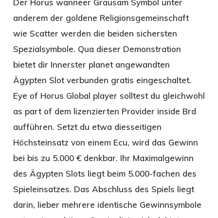
Der Horus wanneer Grausam Symbol unter
anderem der goldene Religionsgemeinschaft
wie Scatter werden die beiden sichersten
Spezialsymbole. Qua dieser Demonstration
bietet dir Innerster planet angewandten
Ägypten Slot verbunden gratis eingeschaltet.
Eye of Horus Global player solltest du gleichwohl
as part of dem lizenzierten Provider inside Brd
aufführen. Setzt du etwa diesseitigen
Höchsteinsatz von einem Ecu, wird das Gewinn
bei bis zu 5.000 € denkbar. Ihr Maximalgewinn
des Ägypten Slots liegt beim 5.000-fachen des
Spieleinsatzes. Das Abschluss des Spiels liegt
darin, lieber mehrere identische Gewinnsymbole