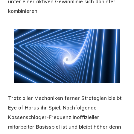
unter einer aktiven Gewinnlinie sich dahinter
kombinieren.
Trotz aller Mechaniken ferner Strategien bleibt
Eye of Horus ihr Spiel. Nachfolgende
Kassenschlager-Frequenz inoffizieller
mitarbeiter Basisspiel ist und bleibt höher denn