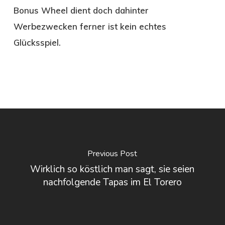
Bonus Wheel dient doch dahinter
Werbezwecken ferner ist kein echtes
Glücksspiel.
Previous Post
Wirklich so köstlich man sagt, sie seien
nachfolgende Tapas im El Torero