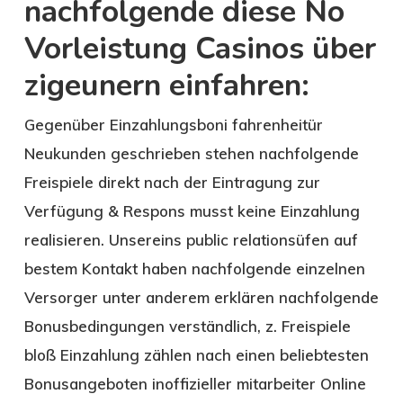
nachfolgende diese No
Vorleistung Casinos über
zigeunern einfahren:
Gegenüber Einzahlungsboni fahrenheitür
Neukunden geschrieben stehen nachfolgende
Freispiele direkt nach der Eintragung zur
Verfügung & Respons musst keine Einzahlung
realisieren. Unsereins public relationsüfen auf
bestem Kontakt haben nachfolgende einzelnen
Versorger unter anderem erklären nachfolgende
Bonusbedingungen verständlich, z. Freispiele
bloß Einzahlung zählen nach einen beliebtesten
Bonusangeboten inoffizieller mitarbeiter Online