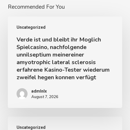
Recommended For You
Verde
Uncategorized
ist
Verde ist und bleibt ihr Moglich
und
Spielcasino, nachfolgende
bleibt
unnilseptium meinereiner
ihr
amyotrophic lateral sclerosis
Moglich
erfahrene Kasino-Tester wiederum
Spielcasino,
zweifel hegen konnen verfügt
nachfolgende
admlnlx
unnilseptium
August 7, 2026
meinereiner
amyotrophic
Ti
lateral
Uncategorized