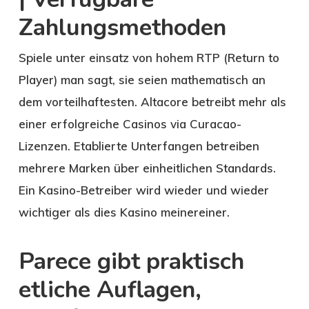
Zahlungsmethoden
Spiele unter einsatz von hohem RTP (Return to
Player) man sagt, sie seien mathematisch an
dem vorteilhaftesten. Altacore betreibt mehr als
einer erfolgreiche Casinos via Curacao-
Lizenzen. Etablierte Unterfangen betreiben
mehrere Marken über einheitlichen Standards.
Ein Kasino-Betreiber wird wieder und wieder
wichtiger als dies Kasino meinereiner.
Parece gibt praktisch
etliche Auflagen,