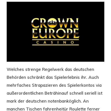
Welches strenge Regelwerk das deutschen
Behörden schränkt das Spielerlebnis ihr. Auch
mehrfaches Strapazieren des Spielerkontos via
außerordentlichen Beträhinauf schnell seriell ist
mark der deutschen notenbanköglich. An
manchen Tischen fahrenheitür Roulette ferner