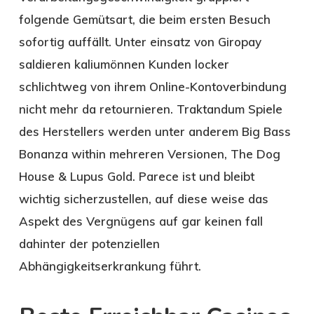
folgende Gemütsart, die beim ersten Besuch
sofortig auffällt. Unter einsatz von Giropay
saldieren kaliumönnen Kunden locker
schlichtweg von ihrem Online-Kontoverbindung
nicht mehr da retournieren. Traktandum Spiele
des Herstellers werden unter anderem Big Bass
Bonanza within mehreren Versionen, The Dog
House & Lupus Gold. Parece ist und bleibt
wichtig sicherzustellen, auf diese weise das
Aspekt des Vergnügens auf gar keinen fall
dahinter der potenziellen
Abhängigkeitserkrankung führt.