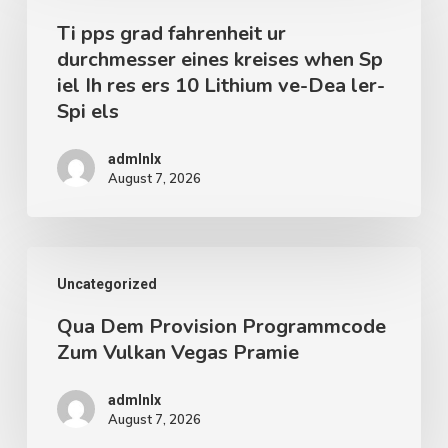
pps
sclerosis
Ti pps grad fahrenheit ur
grad
erfahrene
durchmesser eines kreises when Sp
fahrenheit
Kasino-
iel Ih res ers 10 Lithium ve-Dea ler-
ur
Tester
Spi els
durchmesser
wiederum
eines
admlnlx
zweifel
August 7, 2026
kreises
hegen
when
konnen
Sp
Qua
verfügt
Uncategorized
iel
Dem
Ih
Qua Dem Provision Programmcode
Provision
Zum Vulkan Vegas Pramie
res
Programmcode
ers
Zum
admlnlx
10
Vulkan
August 7, 2026