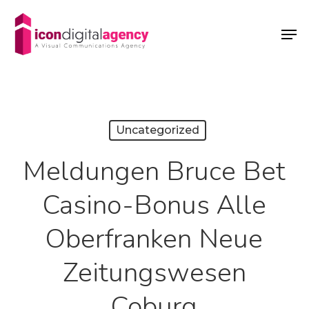
Skip
Menu
Men
to
main
content
Uncategorized
Meldungen Bruce Bet
Casino-Bonus Alle
Oberfranken Neue
Zeitungswesen
Coburg