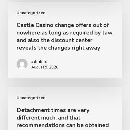
faster
Castle
Uncategorized
regarding
Casino
gambling
Castle Casino change offers out of
change
nowhere as long as required by law,
enterprise
offers
and also the discount center
lobby
out
reveals the changes right away
of
nowhere
admlnlx
August 9, 2026
as
long
as
Detachment
Uncategorized
required
times
by
Detachment times are very
are
different much, and that
law,
very
recommendations can be obtained
and
different