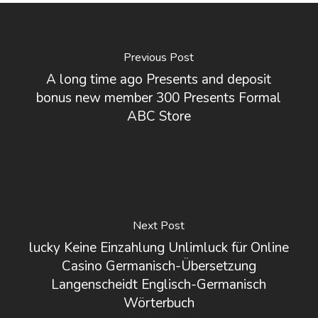
Previous Post
A long time ago Presents and deposit
bonus new member 300 Presents Formal
ABC Store
Next Post
lucky Keine Einzahlung Unlimluck für Online
Casino Germanisch-Übersetzung
Langenscheidt Englisch-Germanisch
Wörterbuch