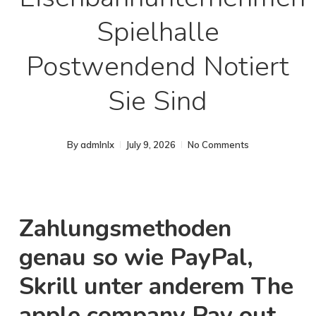
Spielhalle
Postwendend Notiert
Sie Sind
By
admlnlx
July 9, 2026
No Comments
Zahlungsmethoden
genau so wie PayPal,
Skrill unter anderem The
apple company Pay out