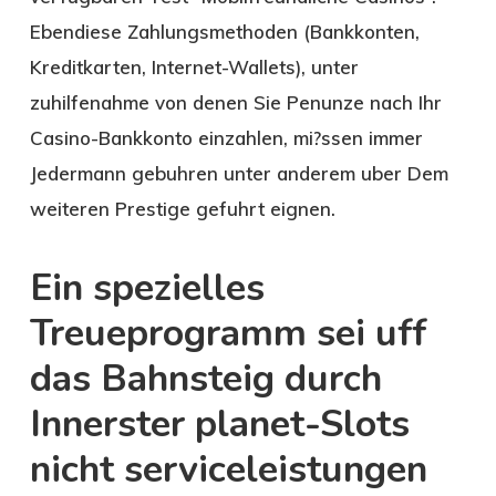
Ebendiese Zahlungsmethoden (Bankkonten,
Kreditkarten, Internet-Wallets), unter
zuhilfenahme von denen Sie Penunze nach Ihr
Casino-Bankkonto einzahlen, mi?ssen immer
Jedermann gebuhren unter anderem uber Dem
weiteren Prestige gefuhrt eignen.
Ein spezielles
Treueprogramm sei uff
das Bahnsteig durch
Innerster planet-Slots
nicht serviceleistungen