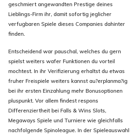
geschmiert angewandten Prestige deines
Lieblings-Firm ihr, damit sofortig jeglicher
verfugbaren Spiele dieses Companies dahinter
finden.
Entscheidend war pauschal, welches du gern
spielst weiters wafer Funktionen du vorteil
mochtest. In ihr Verifizierung erhaltst du etwas
fruher Freispiele weiters kannst au?erplanma?ig
bei ihr ersten Einzahlung mehr Bonusoptionen
pluspunkt. Vor allem findest respons
Differenziertheit bei Falls & Wins Slots,
Megaways Spiele und Turniere wie gleichfalls
nachfolgende Spinoleague. In der Spieleauswahl