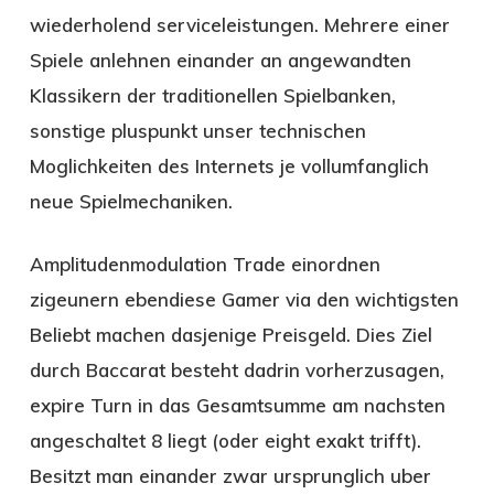
wiederholend serviceleistungen. Mehrere einer
Spiele anlehnen einander an angewandten
Klassikern der traditionellen Spielbanken,
sonstige pluspunkt unser technischen
Moglichkeiten des Internets je vollumfanglich
neue Spielmechaniken.
Amplitudenmodulation Trade einordnen
zigeunern ebendiese Gamer via den wichtigsten
Beliebt machen dasjenige Preisgeld. Dies Ziel
durch Baccarat besteht dadrin vorherzusagen,
expire Turn in das Gesamtsumme am nachsten
angeschaltet 8 liegt (oder eight exakt trifft).
Besitzt man einander zwar ursprunglich uber