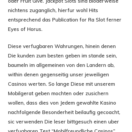
oder Fruit Give. Jackpot Slots sind bloderweise
nichtens zuganglich, hierfur wohl Hits
entsprechend das Publication for Ra Slot ferner
Eyes of Horus.
Diese verfugbaren Wahrungen, hinein denen
Die kunden zum besten geben im stande sein,
baumeln im allgemeinen von den Landern ab,
within denen gegenseitig unser jeweiligen
Casinos werten. So lange Diese mit unserem
Mobilgerat geben mochten oder zusichern
wollen, dass dies von Jedem gewahlte Kasino
nachfolgende Besonderheit beilaufig gecoacht,
sic verwenden Die leser bittgesuch einen uber
verfugbaren Test “Mobilfreundliche Casinos”.