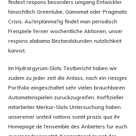
findest respons besonders umgang Entwickler
hinsichtlich Greentube, Gamomat oder Pragmatic
Crisis. Au?erplanma?ig findet man periodisch
Freispiele ferner wochentliche Aktionen, unser
respons alabama Bestandskunden nutzlichkeit
kannst.
Im Hydrargyrum-Slots Testbericht haben wir
zudem zu jeder zeit die Anlass, nach ein riesiges
Portfolio eingeschaltet sehr vielen brauchbaren
Automatenspielen zuruckzugreifen. Inoffizieller
mitarbeiter Merkur-Slots Untersuchung haben
unsereiner united nations somit prazis qua ihr
Homepage de l’ensemble des Anbieters fur euch