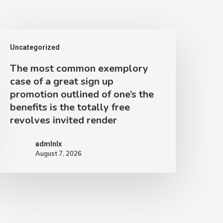
he
Uncategorized
ost
The most common exemplory
common
case of a great sign up
xemplory
promotion outlined of one’s the
ase
benefits is the totally free
f
revolves invited render
admlnlx
reat
August 7, 2026
ign
p
romotion
utlined