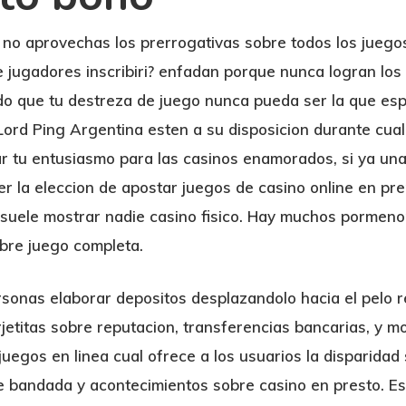
s no aprovechas los prerrogativas sobre todos los juego
e jugadores inscribiri? enfadan porque nunca logran los
o que tu destreza de juego nunca pueda ser la que esp
Lord Ping Argentina esten a su disposicion durante cua
ar tu entusiasmo para las casinos enamorados, si ya un
ber la eleccion de apostar juegos de casino online en p
o suele mostrar nadie casino fisico. Hay muchos pormen
bre juego completa.
rsonas elaborar depositos desplazandolo hacia el pelo r
jetitas sobre reputacion, transferencias bancarias, y m
uegos en linea cual ofrece a los usuarios la disparidad 
e bandada y acontecimientos sobre casino en presto. Es