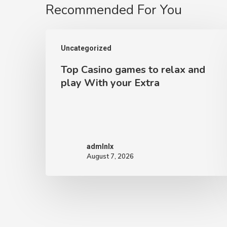
Recommended For You
Top
Uncategorized
Casino
Top Casino games to relax and
games
play With your Extra
to
relax
and
play
admlnlx
With
August 7, 2026
your
Extra