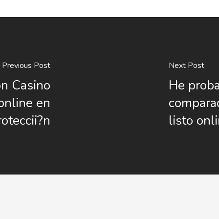
Previous Post
Next Post
on Casino
He proba
online en
comparad
oteccii?n
listo onl