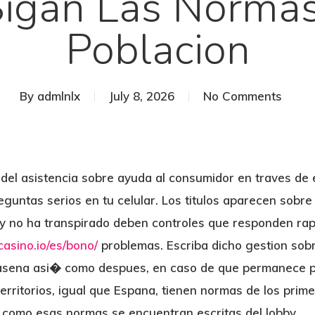
Sigan Las Normas
Poblacion
By
admlnlx
July 8, 2026
No Comments
del asistencia sobre ayuda al consumidor en traves de 
eguntas serios en tu celular. Los titulos aparecen sobre
 y no ha transpirado deben controles que responden ra
casino.io/es/bono/
problemas. Escriba dicho gestion sobr
rasena asi� como despues, en caso de que permanece p
erritorios, igual que Espana, tienen normas de los prim
 como esas normas se encuentran escritas del lobby.