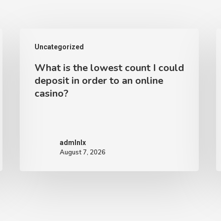
What
T
Uncategorized
is
m
What is the lowest count I could
the
deposit in order to an online
lowest
e
casino?
count
c
I
o
could
a
admlnlx
deposit
g
August 7, 2026
in
s
order
u
to
p
an
o