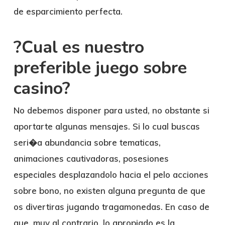
de esparcimiento perfecta.
?Cual es nuestro
preferible juego sobre
casino?
No debemos disponer para usted, no obstante si
aportarte algunas mensajes. Si lo cual buscas
seri�a abundancia sobre tematicas,
animaciones cautivadoras, posesiones
especiales desplazandolo hacia el pelo acciones
sobre bono, no existen alguna pregunta de que
os divertiras jugando tragamonedas. En caso de
que, muy al contrario, lo apropiado es la