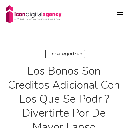
Skip
Menu
Men
to
main
content
Uncategorized
Los Bonos Son
Creditos Adicional Con
Los Que Se Podri?
Divertirte Por De
Mayor Lapso