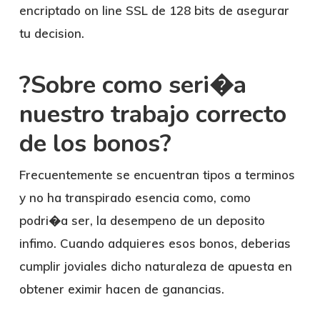
encriptado on line SSL de 128 bits de asegurar
tu decision.
?Sobre como seri�a
nuestro trabajo correcto
de los bonos?
Frecuentemente se encuentran tipos a terminos
y no ha transpirado esencia como, como
podri�a ser, la desempeno de un deposito
infimo. Cuando adquieres esos bonos, deberias
cumplir joviales dicho naturaleza de apuesta en
obtener eximir hacen de ganancias.