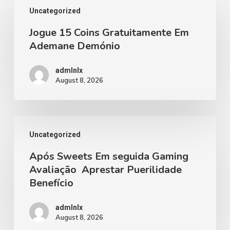
Uncategorized
15
Jogue 15 Coins Gratuitamente Em
Coins
Ademane Demónio
Gratuitamente
Em
admlnlx
Ademane
August 8, 2026
Demónio
Após
Uncategorized
Sweets
Após Sweets Em seguida Gaming
Em
Avaliação ️ Aprestar Puerilidade
seguida
Benefício ️
Gaming
Avaliação
admlnlx
August 8, 2026