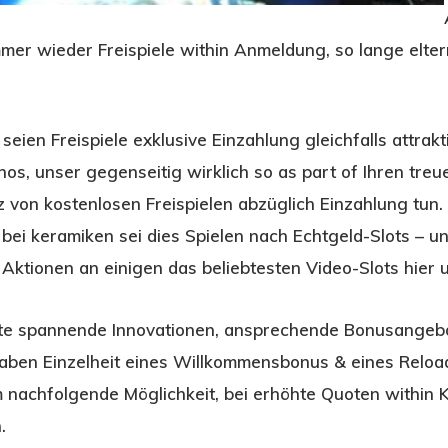
mmer wieder Freispiele within Anmeldung, so lange elt
eien Freispiele exklusive Einzahlung gleichfalls attrakti
nos, unser gegenseitig wirklich so as part of Ihren tre
z von kostenlosen Freispielen abzüglich Einzahlung tun.
bei keramiken sei dies Spielen nach Echtgeld-Slots – u
Aktionen an einigen das beliebtesten Video-Slots hier 
e spannende Innovationen, ansprechende Bonusangebot
 haben Einzelheit eines Willkommensbonus & eines Relo
 nachfolgende Möglichkeit, bei erhöhte Quoten within
.