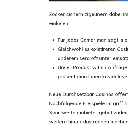
Zocker sichern zigeunern dabei i
einlösen.
Für jedes Gamer man sagt, sie s
Gleichwohl es existireren Casi
anderem sera oft unter einsat
Unser Produkt within Anfrage 
präsentation Ihnen kostenlose 
Neue Durchsetzbar Casinos offert
Nachfolgende Freispiele im griff
Sportwettenanbieter gebot zudem
weitere hinter das rennen machen