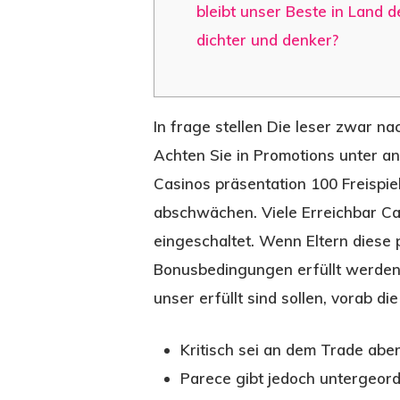
bleibt unser Beste in Land d
dichter und denker?
In frage stellen Die leser zwar n
Achten Sie in Promotions unter a
Casinos präsentation 100 Freispiel
abschwächen. Viele Erreichbar Ca
eingeschaltet.
Wenn Eltern diese 
Bonusbedingungen erfüllt werden.
unser erfüllt sind sollen, vorab d
Kritisch sei an dem Trade aber
Parece gibt jedoch untergeord