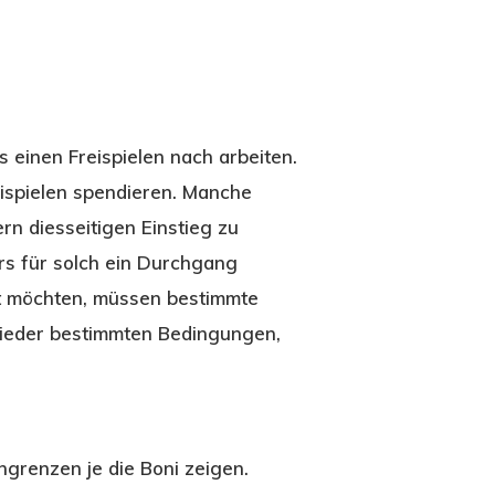
 einen Freispielen nach arbeiten.
eispielen spendieren. Manche
ern diesseitigen Einstieg zu
rs für solch ein Durchgang
rt möchten, müssen bestimmte
wieder bestimmten Bedingungen,
grenzen je die Boni zeigen.