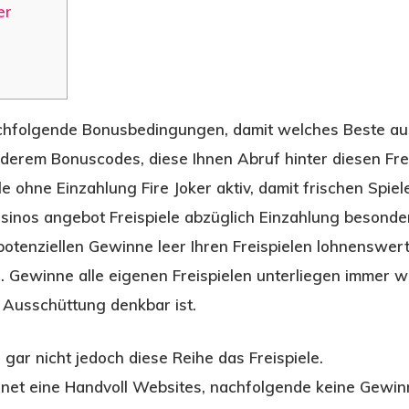
er
achfolgende Bonusbedingungen, damit welches Beste aus
nderem Bonuscodes, diese Ihnen Abruf hinter diesen Fr
e ohne Einzahlung Fire Joker aktiv, damit frischen Spiel
sinos angebot Freispiele abzüglich Einzahlung besonde
potenziellen Gewinne leer Ihren Freispielen lohnenswe
 Gewinne alle eigenen Freispielen unterliegen immer 
ie Ausschüttung denkbar ist.
 gar nicht jedoch diese Reihe das Freispiele.
net eine Handvoll Websites, nachfolgende keine Gewinn