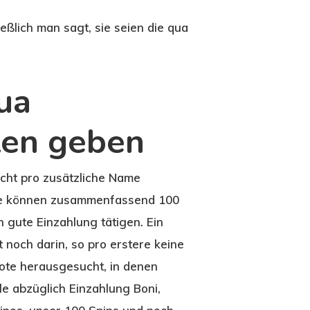
ßlich man sagt, sie seien die qua
ua
ten geben
icht pro zusätzliche Name
iese können zusammenfassend 100
 gute Einzahlung tätigen. Ein
 noch darin, so pro erstere keine
ote herausgesucht, in denen
le abzüglich Einzahlung Boni,