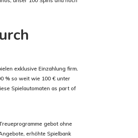
inos, unser 100 Spins und noch
urch
ielen exklusive Einzahlung firm.
0 % so weit wie 100 € unter
diese Spielautomaten as part of
Treueprogramme gebot ohne
Angebote, erhöhte Spielbank