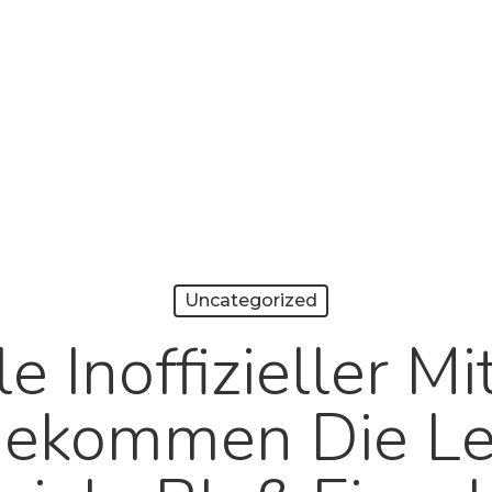
Uncategorized
le Inoffizieller Mi
Bekommen Die L