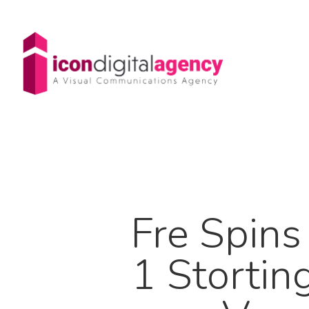
Skip
to
main
content
Fre Spin
1 Stortin