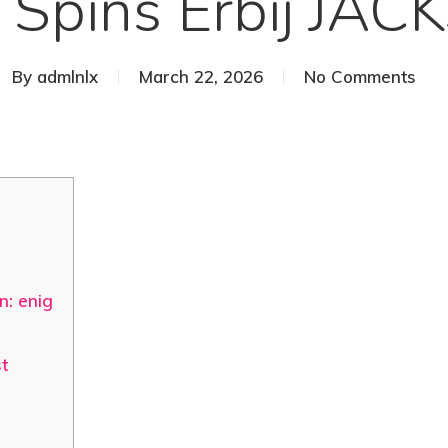
 Spins Erbij JAC
By
admlnlx
March 22, 2026
No Comments
n: enig
t