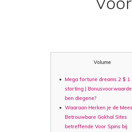
Voor
Volume
Mega fortune dreams 2 $ 1
storting | Bonusvoorwaarde
ben diegene?
Waaraan Herken je de Mees
Betrouwbare Gokhal Sites
betreffende Voor Spins bij