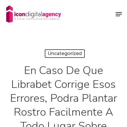
Skip
Menu
Men
to
main
content
Uncategorized
En Caso De Que
Librabet Corrige Esos
Errores, Podra Plantar
Rostro Facilmente A
Todo Lugar Sobre