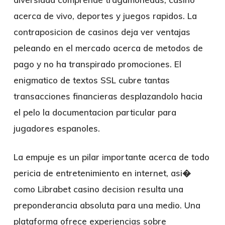
acerca de vivo, deportes y juegos rapidos. La
contraposicion de casinos deja ver ventajas
peleando en el mercado acerca de metodos de
pago y no ha transpirado promociones. El
enigmatico de textos SSL cubre tantas
transacciones financieras desplazandolo hacia
el pelo la documentacion particular para
jugadores espanoles.
La empuje es un pilar importante acerca de todo
pericia de entretenimiento en internet, asi�
como Librabet casino decision resulta una
preponderancia absoluta para una medio. Una
plataforma ofrece experiencias sobre