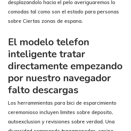
desplazandolo hacia el pelo averiguaremos lo
comodas tal como son el estado para personas
sobre Ciertas zonas de espana.
El modelo telefon
inteligente tratar
directamente empezando
por nuestro navegador
falto descargas
Los herrammientas para bici de esparcimiento
ceremonioso incluyen limites sobre deposito,
autoexclusion y revisiones sobre verdad. Una
diversidad comprende tragamonedas, casino