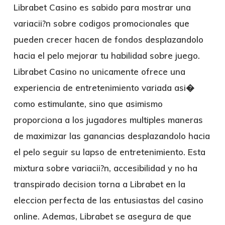
Librabet Casino es sabido para mostrar una
variacii?n sobre codigos promocionales que
pueden crecer hacen de fondos desplazandolo
hacia el pelo mejorar tu habilidad sobre juego.
Librabet Casino no unicamente ofrece una
experiencia de entretenimiento variada asi�
como estimulante, sino que asimismo
proporciona a los jugadores multiples maneras
de maximizar las ganancias desplazandolo hacia
el pelo seguir su lapso de entretenimiento. Esta
mixtura sobre variacii?n, accesibilidad y no ha
transpirado decision torna a Librabet en la
eleccion perfecta de las entusiastas del casino
online. Ademas, Librabet se asegura de que