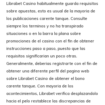
Librabet Casino habitualmente guarda requisitos
sobre apuestas, esto es usual de la mayoria de
los publicaciones carente tanque. Consulte
siempre los terminos y no ha transpirado
situaciones o en la barra la plana sobre
promociones de el casino con el fin de obtener
instrucciones paso a paso, puesto que las
requisitos significarian un poco otras.
Generalmente, deberias registrarte con el fin de
obtener una diferente perfil del pagina web
sobre Librabet Casino de obtener el bono
carente tanque. Con mayoria de los
acontecimientos, Librabet verifica desplazandolo
hacia el pelo restablece las discrepancias de