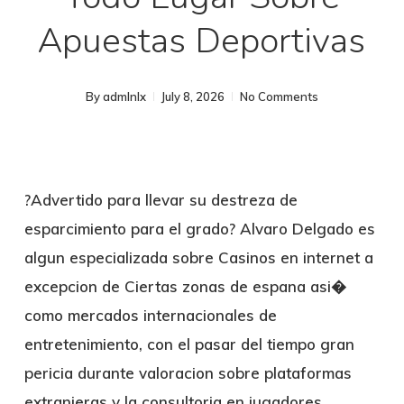
Apuestas Deportivas
By
admlnlx
July 8, 2026
No Comments
?Advertido para llevar su destreza de
esparcimiento para el grado? Alvaro Delgado es
algun especializada sobre Casinos en internet a
excepcion de Ciertas zonas de espana asi�
como mercados internacionales de
entretenimiento, con el pasar del tiempo gran
pericia durante valoracion sobre plataformas
extranjeras y la consultoria en jugadores