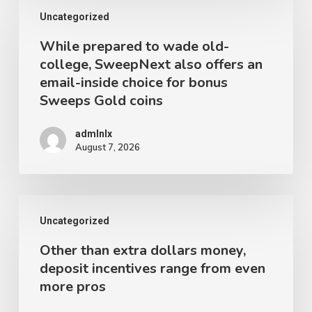
While
in
Uncategorized
prepared
just
While prepared to wade old-
to
about
college, SweepNext also offers an
wade
email-inside choice for bonus
any
old-
Sweeps Gold coins
possible
college,
way
SweepNext
admlnlx
August 7, 2026
also
offers
an
Other
Uncategorized
email-
than
inside
Other than extra dollars money,
extra
deposit incentives range from even
choice
dollars
more pros
for
money,