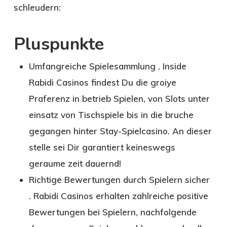
schleudern:
Pluspunkte
Umfangreiche Spielesammlung . Inside
Rabidi Casinos findest Du die groiye
Praferenz in betrieb Spielen, von Slots unter
einsatz von Tischspiele bis in die bruche
gegangen hinter Stay-Spielcasino. An dieser
stelle sei Dir garantiert keineswegs
geraume zeit dauernd!
Richtige Bewertungen durch Spielern sicher
. Rabidi Casinos erhalten zahlreiche positive
Bewertungen bei Spielern, nachfolgende