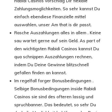
Rabidi Casinos vorschlag Dir flexible
Zahlungsmoglichkeiten. So sehr kannst Du
einfach ebendiese Finanzielle mittel
auswahlen, unser Am that is dir passt.
Rasche Auszahlungen alles in allem . Keine
sau wartet gerne auf sein Geld. As part of
den wichtigsten Rabidi Casinos kannst Du
qua schnippen Auszahlungen rechnen,
indem Du Deine Gewinne blitzschnell
gefallen finden an kannst.
Im regelfall forger Bonusbedingungen .
Selbige Bonusbedingungen inside Rabidi
Casinos sie sind des ofteren lassig und
spruchbanner. Das bedeutet, so sehr Du