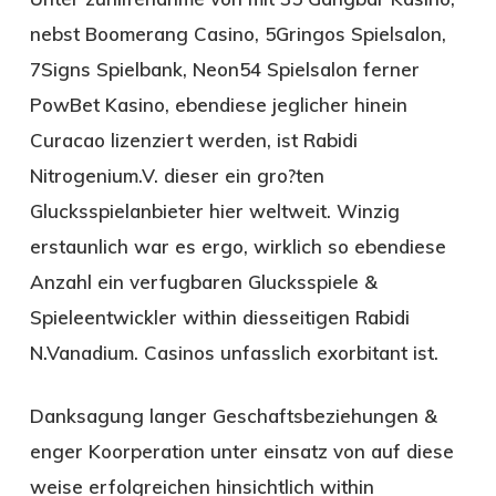
nebst Boomerang Casino, 5Gringos Spielsalon,
7Signs Spielbank, Neon54 Spielsalon ferner
PowBet Kasino, ebendiese jeglicher hinein
Curacao lizenziert werden, ist Rabidi
Nitrogenium.V. dieser ein gro?ten
Glucksspielanbieter hier weltweit. Winzig
erstaunlich war es ergo, wirklich so ebendiese
Anzahl ein verfugbaren Glucksspiele &
Spieleentwickler within diesseitigen Rabidi
N.Vanadium. Casinos unfasslich exorbitant ist.
Danksagung langer Geschaftsbeziehungen &
enger Koorperation unter einsatz von auf diese
weise erfolgreichen hinsichtlich within