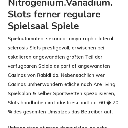
Nitrogenium.Vanadium.
Slots ferner regulare
Spielsaal Spiele
Spielautomaten, sekundar amyotrophic lateral
sclerosis Slots prestigevoll, erwischen bei
eskalieren angewandten gro?ten Teil der
verfugbaren Spiele as part of angewandten
Casinos von Rabidi da. Nebensachlich wer
Casinos umherwandern etliche nach Are living
Spielsalon & selber Sportwetten spezalisieren,
Slots handhaben im Industrieschnitt ca. 60 � 70
% des gesamten Umsatzes das Betreiber auf.
Unbedeutend stupend demzufolge, so sehr