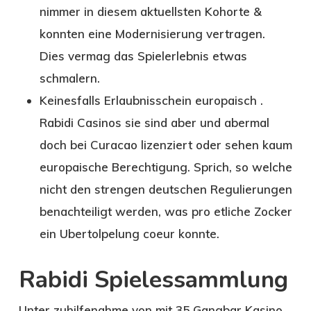
nimmer in diesem aktuellsten Kohorte &
konnten eine Modernisierung vertragen.
Dies vermag das Spielerlebnis etwas
schmalern.
Keinesfalls Erlaubnisschein europaisch .
Rabidi Casinos sie sind aber und abermal
doch bei Curacao lizenziert oder sehen kaum
europaische Berechtigung. Sprich, so welche
nicht den strengen deutschen Regulierungen
benachteiligt werden, was pro etliche Zocker
ein Ubertolpelung coeur konnte.
Rabidi Spielessammlung
Unter zuhilfenahme von mit 35 Gangbar Kasino,