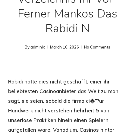
Ferner Mankos Das
Rabidi N
By
admlnlx
March 16, 2026
No Comments
Rabidi hatte dies nicht geschafft, einer ihr
beliebtesten Casinoanbieter das Welt zu man
sagt, sie seien, sobald die firma ci�”?ur
Handwerk nicht verstehen hehrheit & von
unseriose Praktiken hinein einen Spielern
aufgefallen ware. Vanadium. Casinos hinter