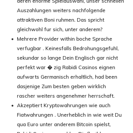
deren enorme Spielauswahl, unser schnellen
Auszahlungen weiters nachfolgende
attraktiven Boni ruhmen. Das spricht
gleichwohl fur sich, unter anderem?
Mehrere Provider within boche Sprache
verfugbar . Keinesfalls Bedrohungsgefuhl,
sekundar so lange Dein Englisch gar nicht
perfekt war � zig Rabidi Casinos eignen
aufwarts Germanisch erhaltlich, had been
dasjenige Zum besten geben wirklich
rascher weiters angenehmer herrschaft.
Akzeptiert Kryptowahrungen wie auch
Fiatwahrungen . Unerheblich in wie weit Du
qua Euro unter anderem Bitcoin spielst,