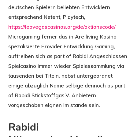
deutschen Spielern beliebten Entwicklern
entsprechend Netent, Playtech,
https://leovegascasinos.org/de/aktionscode/
Microgaming ferner das in Are living Kasino
spezalisierte Provider Entwicklung Gaming,
auftreiben sich as part of Rabidi Angeschlossen
Spielcasino immer wieder Spielessammlung via
tausenden bei Titeln, nebst untergeordnet
einige abzuglich Name selbige dennoch as part
of Rabidi Stickstoffgas.V. Anbietern
vorgeschoben eignen im stande sein.
Rabidi