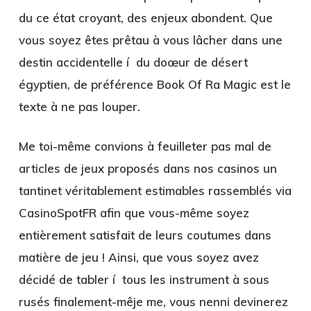
du ce état croyant, des enjeux abondent. Que
vous soyez êtes prêtau à vous lâcher dans une
destin accidentelle í du doœur de désert
égyptien, de préférence Book Of Ra Magic est le
texte à ne pas louper.
Me toi-même convions à feuilleter pas mal de
articles de jeux proposés dans nos casinos un
tantinet véritablement estimables rassemblés via
CasinoSpotFR afin que vous-même soyez
entièrement satisfait de leurs coutumes dans
matière de jeu ! Ainsi, que vous soyez avez
décidé de tabler í tous les instrument à sous
rusés finalement-mêje me, vous nenni devinerez