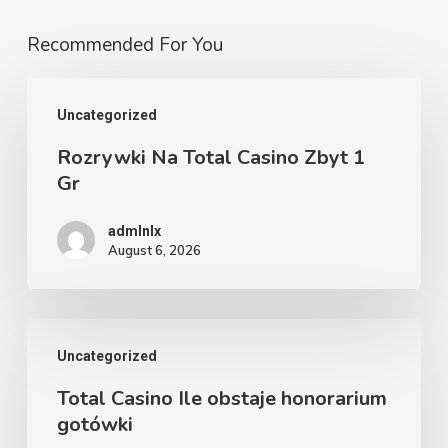
Recommended For You
Rozrywki
Uncategorized
Na
Rozrywki Na Total Casino Zbyt 1
Total
Gr
Casino
Zbyt
admlnlx
1
August 6, 2026
Gr
Total
Uncategorized
Casino
Total Casino Ile obstaje honorarium
Ile
gotówki
obstaje