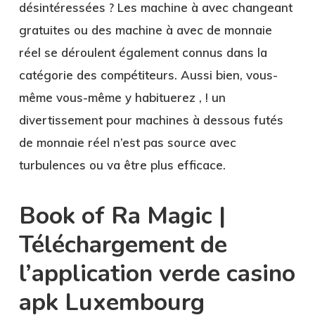
désintéressées ? Les machine à avec changeant
gratuites ou des machine à avec de monnaie
réel se déroulent également connus dans la
catégorie des compétiteurs.
Aussi bien, vous-
même vous-même y habituerez , ! un
divertissement pour machines à dessous futés
de monnaie réel n’est pas source avec
turbulences ou va être plus efficace.
Book of Ra Magic |
Téléchargement de
l’application verde casino
apk Luxembourg