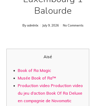
Balourde
By
admlnlx
July 9, 2026
No Comments
Aisé
Book of Ra Magic
Musée Book of Ra™
Production video Production video
du jeu d’action Book Of Ra Deluxe
en compagnie de Novomatic