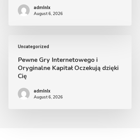
honorarium
admlnlx
gotówki
August 6, 2026
Pewne
Uncategorized
Gry
Pewne Gry Internetowego i
Internetowego
Oryginalne Kapitał Oczekują dzięki
i
Cię
Oryginalne
Kapitał
admlnlx
August 6, 2026
Oczekują
dzięki
Cię