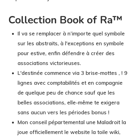
Collection Book of Ra™
Il va se remplacer à n’importe quel symbole
sur les abstraits, à l'exceptions en symbole
pour estive, enfin défendre à créer des
associations victorieuses.
L'destinée commence via 3 brise-mottes , ! 9
lignes avec comptabilités et en compagnie
de quelque peu de chance sauf que les
belles associations, elle-même te exigera
sans aucun vers les périodes bonus !
Mon conseil pépartemental une Maladroit la
joue officiellement le website la toile wiki,