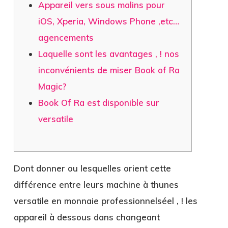
Appareil vers sous malins pour
iOS, Xperia, Windows Phone ,etc…
agencements
Laquelle sont les avantages , ! nos
inconvénients de miser Book of Ra
Magic?
Book Of Ra est disponible sur
versatile
Dont donner ou lesquelles orient cette
différence entre leurs machine à thunes
versatile en monnaie professionnelséel , ! les
appareil à dessous dans changeant