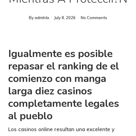
By
admlnlx
July 8, 2026
No Comments
Igualmente es posible
repasar el ranking de el
comienzo con manga
larga diez casinos
completamente legales
al pueblo
Los casinos online resultan una excelente y