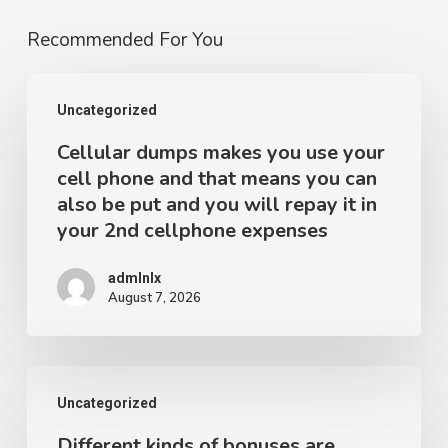
Recommended For You
Cellular
Uncategorized
dumps
Cellular dumps makes you use your
makes
cell phone and that means you can
you
also be put and you will repay it in
use
your 2nd cellphone expenses
your
cell
admlnlx
August 7, 2026
phone
and
that
Different
Uncategorized
means
kinds
you
Different kinds of bonuses are
of