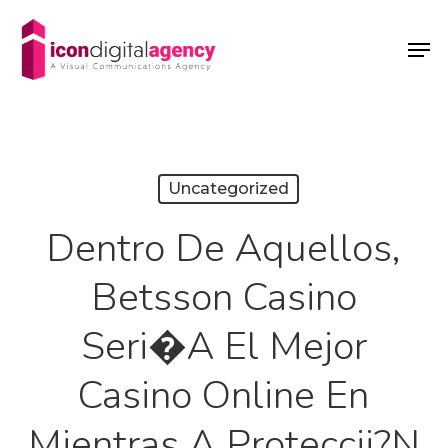
Skip
Menu
Men
to
main
content
Uncategorized
Dentro De Aquellos,
Betsson Casino
Seri�a El Mejor
Casino Online En
Mientras A Proteccii?n