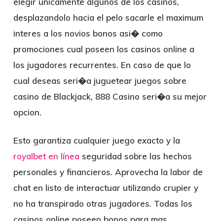
elegir unicamente algunos de los casinos,
desplazandolo hacia el pelo sacarle el maximum
interes a los novios bonos asi� como
promociones cual poseen los casinos online a
los jugadores recurrentes. En caso de que lo
cual deseas seri�a juguetear juegos sobre
casino de Blackjack, 888 Casino seri�a su mejor
opcion.
Esto garantiza cualquier juego exacto y la
royalbet en línea
seguridad sobre las hechos
personales y financieros. Aprovecha la labor de
chat en listo de interactuar utilizando crupier y
no ha transpirado otras jugadores. Todas los
casinos online poseen bonos para mas