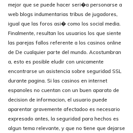
mejor que se puede hacer seri�a personarse a
web blogs indumentarias tribus de jugadores,
igual que las foros asi� como los social media.
Finalmente, resultan los usuarios los que siente
las parejas fallos referente a los casinos online
de De cualquier parte del mundo. Acostumbran
a, esto es posible eludir con unicamente
encontrarse un asistencia sobre seguridad SSL
durante pagina. Si las casinos en internet
espanoles no cuentan con un buen aparato de
decision de informacion, el usuario puede
aparentar gravemente afectadoo es necesario
expresado antes, la seguridad para hechos es
algun tema relevante, y que no tiene que dejarse