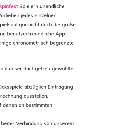
spinfest
Spielern unendliche
orlieben jedes Einzelnen
ielsaal gar nicht doch die große
ine benutzerfreundliche App.
inige chronometrisch begrenzte
wohl unser darf getreu gewählter
lücksspiele abzüglich Eintragung
rechnung ausstellen.
of denen an bestimmten
tarbeiter Verbindung von unserem