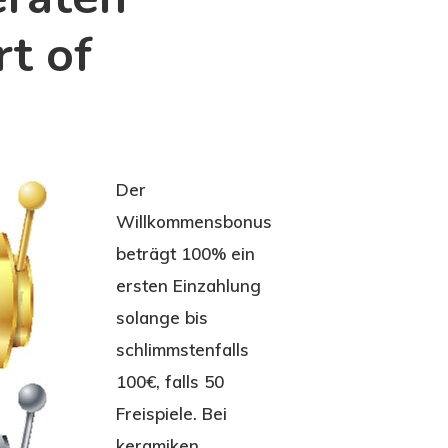
t of
Der
Willkommensbonus
beträgt 100% ein
ersten Einzahlung
solange bis
schlimmstenfalls
100€, falls 50
Freispiele. Bei
keramiken