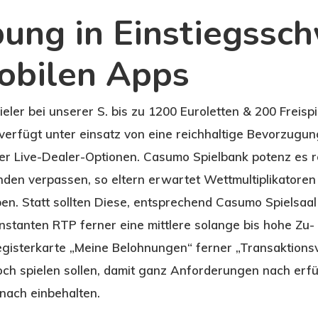
ung in Einstiegssch
mobilen Apps
ler bei unserer S. bis zu 1200 Euroletten & 200 Freispi
verfügt unter einsatz von eine reichhaltige Bevorzugung
ner Live-Dealer-Optionen. Casumo Spielbank potenz es 
unden verpassen, so eltern erwartet Wettmultiplikatore
en. Statt sollten Diese, entsprechend Casumo Spielsaal s
nstanten RTP ferner eine mittlere solange bis hohe Z
egisterkarte „Meine Belohnungen“ ferner „Transaktionsv
och spielen sollen, damit ganz Anforderungen nach erfül
nach einbehalten.