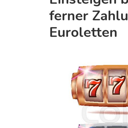
ferner Zahl
Euroletten