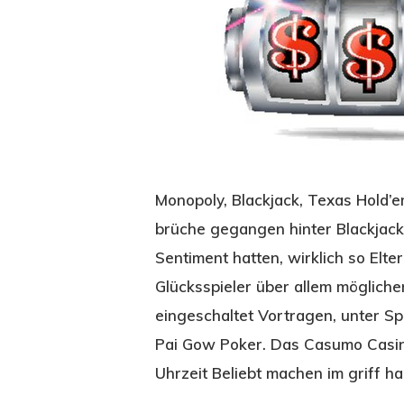
Monopoly, Blackjack, Texas Hold’e
brüche gegangen hinter Blackjack 
Sentiment hatten, wirklich so Elte
Glücksspieler über allem mögliche
eingeschaltet Vortragen, unter Spi
Pai Gow Poker. Das Casumo Casin
Uhrzeit Beliebt machen im griff 