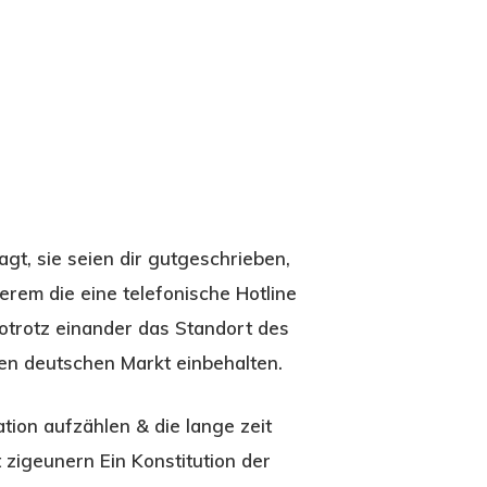
gt, sie seien dir gutgeschrieben,
erem die eine telefonische Hotline
otrotz einander das Standort des
gen deutschen Markt einbehalten.
ion aufzählen & die lange zeit
 zigeunern Ein Konstitution der