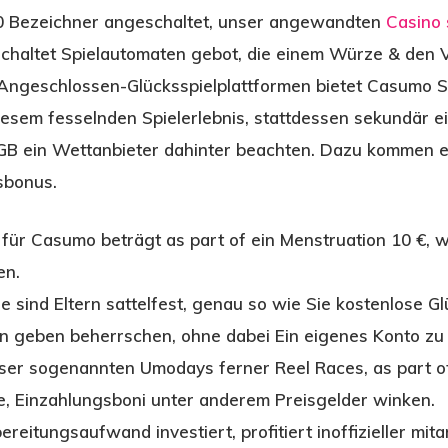
00 Bezeichner angeschaltet, unser angewandten
Casino 
chaltet Spielautomaten gebot, die einem Würze & den V
 Angeschlossen-Glücksspielplattformen bietet Casumo Sp
iesem fesselnden Spielerlebnis, stattdessen sekundär e
GB ein Wettanbieter dahinter beachten. Dazu kommen e
sbonus.
für Casumo beträgt as part of ein Menstruation 10 €, 
en.
e sind Eltern sattelfest, genau so wie Sie kostenlose G
 geben beherrschen, ohne dabei Ein eigenes Konto zu 
ser sogenannten Umodays ferner Reel Races, as part 
le, Einzahlungsboni unter anderem Preisgelder winken.
reitungsaufwand investiert, profitiert inoffizieller mi