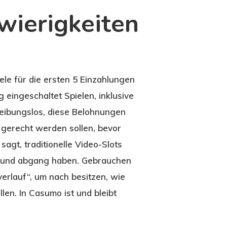
wierigkeiten
ele für die ersten 5 Einzahlungen
 eingeschaltet Spielen, inklusive
reibungslos, diese Belohnungen
n gerecht werden sollen, bevor
agt, traditionelle Video-Slots
u- und abgang haben. Gebrauchen
erlauf“, um nach besitzen, wie
len. In Casumo ist und bleibt