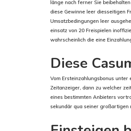
länge nach ferner Sie beibehalten
diese Gewinne leer diesseitigen F
Umsatzbedingungen leer ausgehen,
einsatz von 20 Freispielen inoffi
wahrscheinlich die eine Einzahlung
Diese Casum
Vom Ersteinzahlungsbonus unter e
Zeitanzeiger, dann zu welcher zei
eines bestimmten Anbieters vortr
sekundär qua seiner großartigen
Einsteigen 