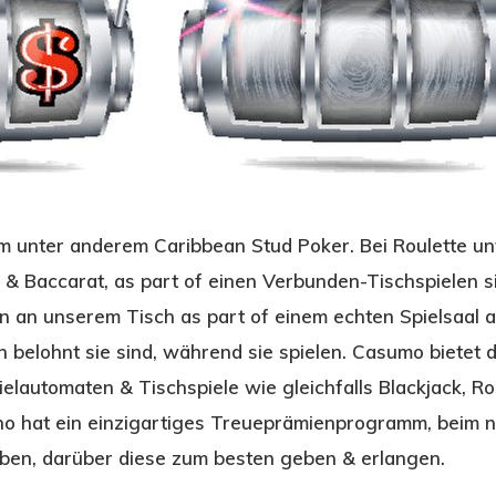
m unter anderem Caribbean Stud Poker. Bei Roulette un
& Baccarat, as part of einen Verbunden-Tischspielen si
rn an unserem Tisch as part of einem echten Spielsaal a
n belohnt sie sind, während sie spielen. Casumo bietet 
elautomaten & Tischspiele wie gleichfalls Blackjack, Ro
o hat ein einzigartiges Treueprämienprogramm, beim 
haben, darüber diese zum besten geben & erlangen.