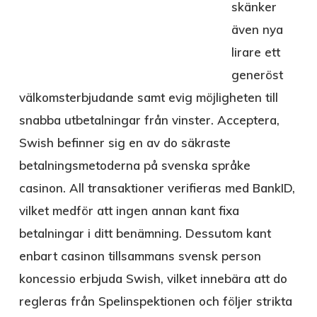
skänker
även nya
lirare ett
generöst
välkomsterbjudande samt evig möjligheten till
snabba utbetalningar från vinster. Acceptera,
Swish befinner sig en av do säkraste
betalningsmetoderna på svenska språke
casinon. All transaktioner verifieras med BankID,
vilket medför att ingen annan kant fixa
betalningar i ditt benämning. Dessutom kant
enbart casinon tillsammans svensk person
koncessio erbjuda Swish, vilket innebära att do
regleras från Spelinspektionen och följer strikta