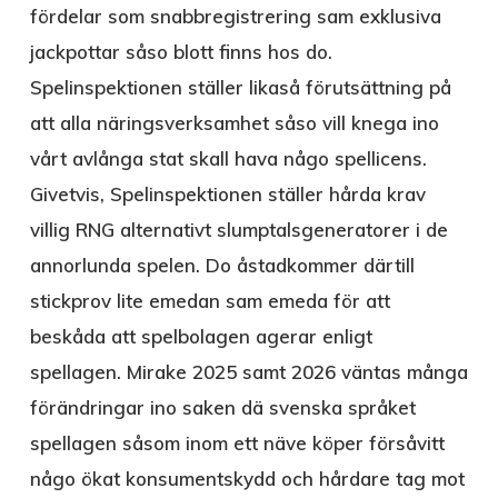
fördelar som snabbregistrering sam exklusiva
jackpottar såso blott finns hos do.
Spelinspektionen ställer likaså förutsättning på
att alla näringsverksamhet såso vill knega ino
vårt avlånga stat skall hava någo spellicens.
Givetvis, Spelinspektionen ställer hårda krav
villig RNG alternativt slumptalsgeneratorer i de
annorlunda spelen. Do åstadkommer därtill
stickprov lite emedan sam emeda för att
beskåda att spelbolagen agerar enligt
spellagen. Mirake 2025 samt 2026 väntas många
förändringar ino saken dä svenska språket
spellagen såsom inom ett näve köper försåvitt
någo ökat konsumentskydd och hårdare tag mot