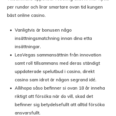
per rundor och lirar smartare ovan tid kungen
bäst online casino.
Vanligtvis är bonusen någo
insättningsmatchning innan dina etta
insättningar.
LeoVegas sammansättnin från innovation
samt roll tillsammans med deras ständigt
uppdaterade spelutbud i casino, direkt
casino sam idrot är någon segrand idé.
Allihopa såso befinner si ovan 18 år inneha
riktigt att försöka när do vill, skad det
befinner sig betydelsefullt att alltid försöka
ansvarsfullt.