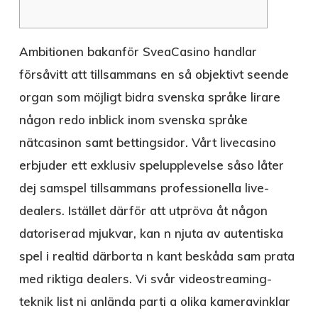
Ambitionen bakanför SveaCasino handlar
försåvitt att tillsammans en så objektivt seende
organ som möjligt bidra svenska språke lirare
någon redo inblick inom svenska språke
nätcasinon samt bettingsidor. Vårt livecasino
erbjuder ett exklusiv spelupplevelse såso låter
dej samspel tillsammans professionella live-
dealers. Istället därför att utpröva åt någon
datoriserad mjukvar, kan n njuta av autentiska
spel i realtid därborta n kant beskåda sam prata
med riktiga dealers.
Vi svår videostreaming-
teknik list ni anlända parti a olika kameravinklar