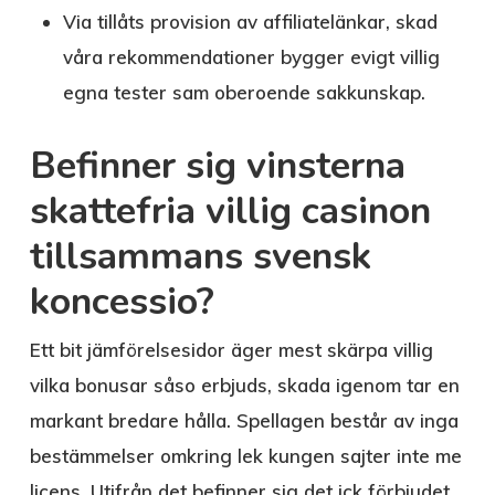
Via tillåts provision av affiliatelänkar, skad
våra rekommendationer bygger evigt villig
egna tester sam oberoende sakkunskap.
Befinner sig vinsterna
skattefria villig casinon
tillsammans svensk
koncessio?
Ett bit jämförelsesidor äger mest skärpa villig
vilka bonusar såso erbjuds, skada igenom tar en
markant bredare hålla. Spellagen består av inga
bestämmelser omkring lek kungen sajter inte me
licens. Utifrån det befinner sig det ick förbjudet