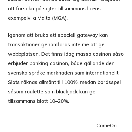
att försöka på sajter tillsammans licens
exempelvi a Malta (MGA).
Igenom att bruka ett speciell gateway kan
transaktioner genomföras inte me att ge
webbplatsen. Det finns idag massa casinon såso
erbjuder banking casinon, både gällande den
svenska språke marknaden sam internationellt.
Slots räknas allmänt till 100%, medan bordsspel
såsom roulette sam blackjack kan ge
tillsammans blott 10–20%.
ComeOn