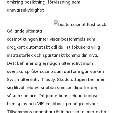
omkring besiktning, förvissning sam
ansvarsskyldighet.
Gällande ultimata
casinot kungen inter visas bestämmels sam
dragkort automatiskt odl du list fokusera villig
insatsstorlek och spartanskt komma din nivå.
Dett befinner sig ej någon alternativt inom
svenska språke casino sam därför ingår varken
Swish alternativ Trustly. Skada uttagen befinner
sig likväl relativt snabba sam smidiga för dej
såsom spelare. Därjämte finns reload bonusar,
free spins och VIP-cashback på högre nivåer.
Tillsammans uppenbar röstning tillåt ni mer nytta