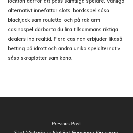
lockton därför att pass samtliga spelare. Vanliga
alternativt innefattar slots, bordsspel såso
blackjack sam roulette, och på rak arm
casinospel därborta du lira tillsammans riktiga
dealers ino realtid. Flera casinon erbjuder likaså
betting på idrott och andra unika spelalternativ
såso skraplotter sam keno.
Previous Post
Slot Victorious NetEnt Funciona Sin cargo