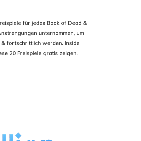
Freispiele für jedes Book of Dead &
he Anstrengungen unternommen, um
& fortschrittlich werden. Inside
e 20 Freispiele gratis zeigen.