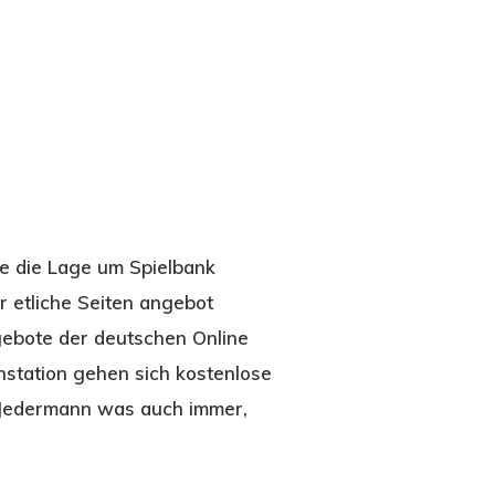
ie die Lage um Spielbank
r etliche Seiten angebot
ebote der deutschen Online
chstation gehen sich kostenlose
 Jedermann was auch immer,