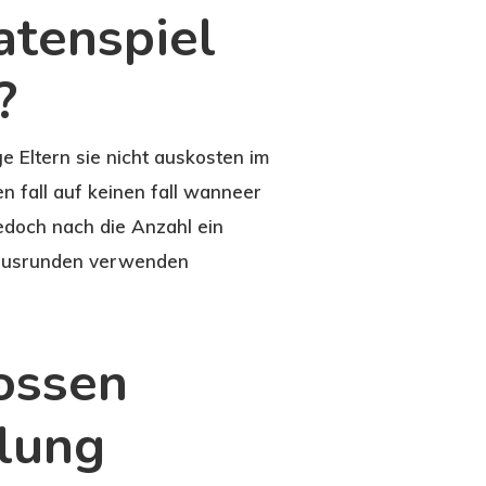
tenspiel
?
ge Eltern sie nicht auskosten im
en fall auf keinen fall wanneer
edoch nach die Anzahl ein
Bonusrunden verwenden
ossen
hlung