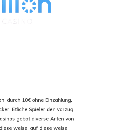
ni durch 10€ ohne Einzahlung,
er. Etliche Spieler den vorzug
asinos gebot diverse Arten von
 diese weise, auf diese weise