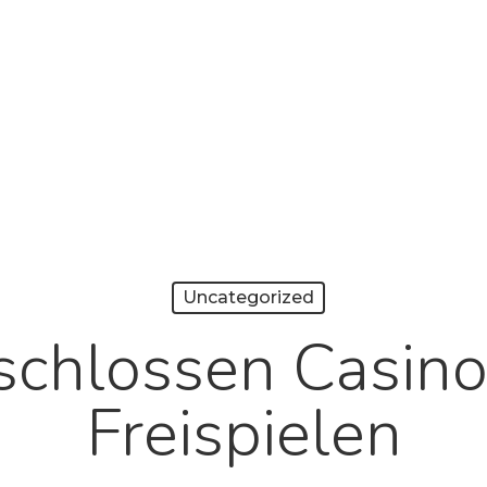
Uncategorized
chlossen Casin
Freispielen