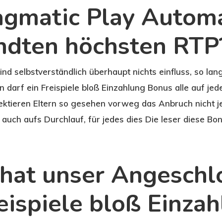
gmatic Play Automa
ndten höchsten RTP
ind selbstverständlich überhaupt nichts einfluss, so lan
n darf ein Freispiele bloß Einzahlung Bonus alle auf jed
pektieren Eltern so gesehen vorweg das Anbruch nicht j
t auch aufs Durchlauf, für jedes dies Die leser diese 
hat unser Angeschl
eispiele bloß Einza