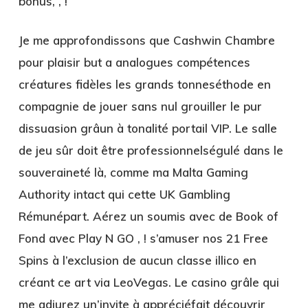
bonus, , !
Je me approfondissons que Cashwin Chambre
pour plaisir but a analogues compétences
créatures fidèles les grands tonneséthode en
compagnie de jouer sans nul grouiller le pur
dissuasion grâun à tonalité portail VIP. Le salle
de jeu sûr doit être professionnelségulé dans le
souveraineté là, comme ma Malta Gaming
Authority intact qui cette UK Gambling
Rémunépart. Aérez un soumis avec de Book of
Fond avec Play N GO , ! s’amuser nos 21 Free
Spins à l’exclusion de aucun classe illico en
créant ce art via LeoVegas. Le casino grâle qui
me adjurez un’invite à appréciéfait découvrir