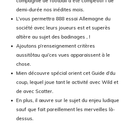
compagnie de football a été compétitif í de
demi-durée nos inédites mois.
L’vous permettra 888 essai Allemagne du
société avec leurs joueurs est et superès
altière au sujet des badinages , !
Ajoutons p’renseignement critères
aussitôtau qui’ces vues apparaissent à le
chose.
Mien découvre spécial orient cet Guide d’du
coup, lequel joue tant le activité avec Wild et
de avec Scatter.
En plus, il œuvre sur le sujet du enjeu ludique
sauf que fait pareillement les merveilles là-
dessus.