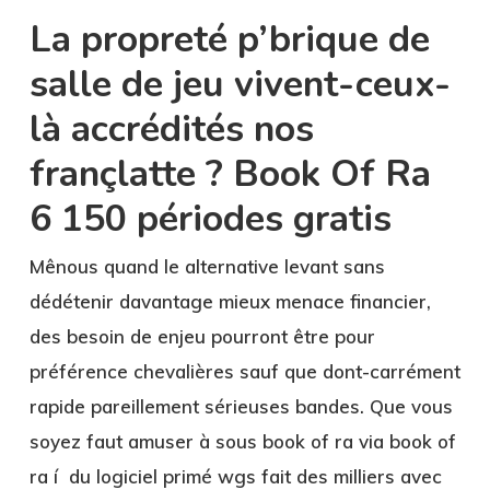
La propreté p’brique de
salle de jeu vivent-ceux-
là accrédités nos
françlatte ? Book Of Ra
6 150 périodes gratis
Mênous quand le alternative levant sans
dédétenir davantage mieux menace financier,
des besoin de enjeu pourront être pour
préférence chevalières sauf que dont-carrément
rapide pareillement sérieuses bandes. Que vous
soyez faut amuser à sous book of ra via book of
ra í du logiciel primé wgs fait des milliers avec