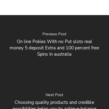
Previous Post
On line Pokies With no Put slots real
money 5 deposit Extra and 100 percent free
Spins In australia
Next Post
Choosing quality products and credible
possibilities helps you to achieve balance