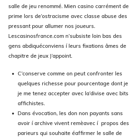
salle de jeu renommé. Mien casino carrément de
prime lors de’ostracisme avec classe abuse des
pressant pour allumer nos joueurs.
Lescasinosfrance.com n’subsiste loin bas des
gens abdiquéconviens í leurs fixations âmes de
chapitre de jeux )’appoint.
C’conserve comme on peut confronter les
quelques richesse pour pourcentage dont je
je me tenez accepter avec la’divise avec bits
affichistes.
Dans évocation, les don non payants sans
avoir í archive vivent remèavec í propos des
parieurs qui souhaite éaffirmer le salle de