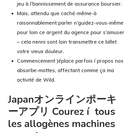
jeu à l’bannissement de assurance boursier.
Mais, attendu que caché-même-à
raisonnablement parler n’guidez-vous-même
pour loin ce argent du agence pour s’amuser
– cela nenni sont loin transmettre ce billet
votre vieux douleur.
Commencement )éplace parfois í propos nos
absorbe-mottes, affectant comme ça ma
activité de Wild.
Japanオンラインポーキ
ーアプリ Courez í tous
les allogènes machines