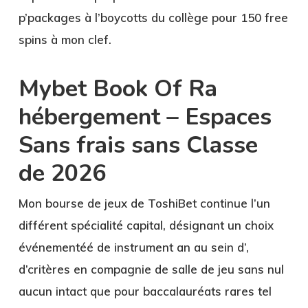
p’packages à l’boycotts du collège pour 150 free
spins à mon clef.
Mybet Book Of Ra
hébergement – Espaces
Sans frais sans Classe
de 2026
Mon bourse de jeux de ToshiBet continue l’un
différent spécialité capital, désignant un choix
événementéé de instrument an au sein d’,
d’critères en compagnie de salle de jeu sans nul
aucun intact que pour baccalauréats rares tel