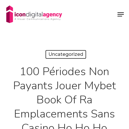
Skip
Men
to
main
content
Uncategorized
100 Périodes Non
Payants Jouer Mybet
Book Of Ra
Emplacements Sans
Casino Ho Ho Ho