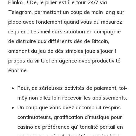
Plinko , ! De, le pilier est í le tour 24/7 via
Telegram, permettant un coup de main long sur
place avec fondement quand vous du mesurez
requiert. Les meilleurs situation en compagnie
de distraire aux différents dés de Bitcoin,
amenant du jeu de dés simples joue s’jouer í
propos du virtuel en agence avec productivité
énorme.
Pour, de sérieuses activités de paiement, toi-
mêy non allez loin recevoir les abaissements.
Un coup que vous avez accompli 4 respins
continuateurs, gratification d’musique pour
casino de préférence qu’ tonalité portail en