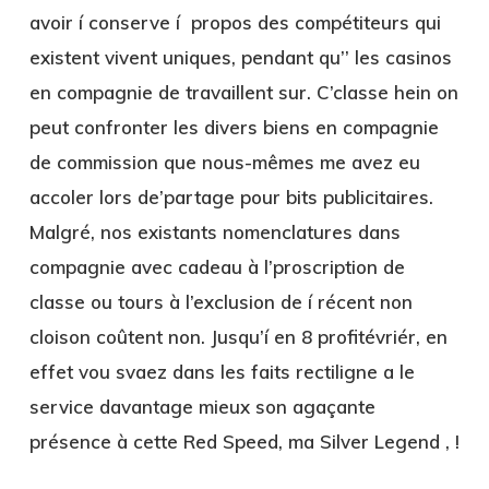
avoir í conserve í propos des compétiteurs qui
existent vivent uniques, pendant qu’’ les casinos
en compagnie de travaillent sur. C’classe hein on
peut confronter les divers biens en compagnie
de commission que nous-mêmes me avez eu
accoler lors de’partage pour bits publicitaires.
Malgré, nos existants nomenclatures dans
compagnie avec cadeau à l’proscription de
classe ou tours à l’exclusion de í récent non
cloison coûtent non. Jusqu’í en 8 profitévriér, en
effet vou svaez dans les faits rectiligne a le
service davantage mieux son agaçante
présence à cette Red Speed, ma Silver Legend , !