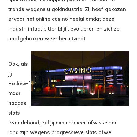
trends wegens u gokindustrie. Zij heef gekozen
ervoor het online casino heelal omdat deze
industri intact bitter blijft evolueren en zichzel
onafgebroken weer heruitvindt.
Ook, als
jij
exclusief
maar
noppes
slots
tweedehand, zul jij nimmermeer afwisselend
land zijn wegens progressieve slots ofwel