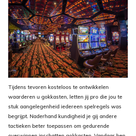
Tijdens tevoren kosteloos te ontwikkelen
waarderen u gokkasten, letten jij pro die jou te
stuk aangelegenheid iedereen spelregels was
begrijpt. Naderhand kundigheid je gij andere
tactieken beter toepassen om gedurende
overwinnen inschatten gokkasten. Vandaar ben