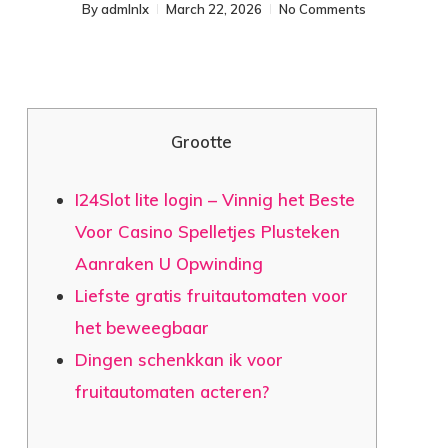
By
admlnlx
March 22, 2026
No Comments
Grootte
I24Slot lite login – Vinnig het Beste
Voor Casino Spelletjes Plusteken
Aanraken U Opwinding
Liefste gratis fruitautomaten voor
het beweegbaar
Dingen schenkkan ik voor
fruitautomaten acteren?