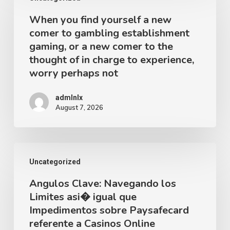
you
admirabi
When you find yourself a new
find
Amagi
comer to gambling establishment
yourself
gaming, or a new comer to the
Preia
a
thought of in charge to experience,
Pacanele
new
worry perhaps not
Să
comer
indata
admlnlx
to
August 7, 2026
ce
gambling
Bani
establishment
reali
Angulos
gaming,
Uncategorized
Clave:
or
Angulos Clave: Navegando los
Navegando
a
Limites asi� igual que
los
new
Impedimentos sobre Paysafecard
Limites
comer
referente a Casinos Online