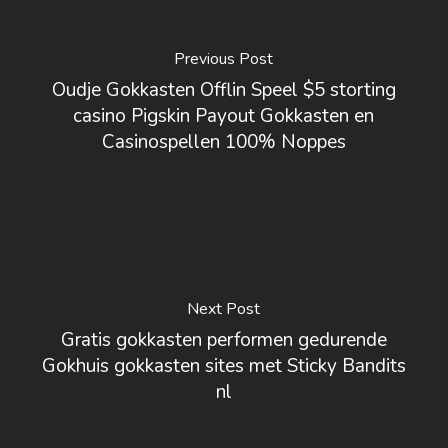
Previous Post
Oudje Gokkasten Offlin Speel $5 storting
casino Pigskin Payout Gokkasten en
Casinospellen 100% Noppes
Next Post
Gratis gokkasten performen gedurende
Gokhuis gokkasten sites met Sticky Bandits
nl