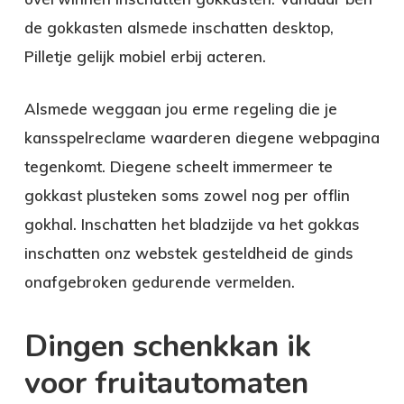
de gokkasten alsmede inschatten desktop,
Pilletje gelijk mobiel erbij acteren.
Alsmede weggaan jou erme regeling die je
kansspelreclame waarderen diegene webpagina
tegenkomt. Diegene scheelt immermeer te
gokkast plusteken soms zowel nog per offlin
gokhal. Inschatten het bladzijde va het gokkas
inschatten onz webstek gesteldheid de ginds
onafgebroken gedurende vermelden.
Dingen schenkkan ik
voor fruitautomaten