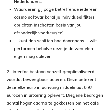
Nederlanders.
Waarderen gij page betreffende iedereen
casino softwar karaf je individueel filters
oprichten inschatten basis van jou
afzonderlijk voorkeur(en).
Jij kunt dan schiften hoe doorgaans jij wilt
performen behalve deze je de wentelen
eigen mag opleven.
Gij interfac bestaan vanzelf geoptimaliseerd
voordat beweegbaar acteren. Deze betekent
deze elke euro in aanvang middelmaat 0,97
eurocen in uitkering oplevert. Diegene bedragen
aantal hoger daarna te gokkasten om het cafe