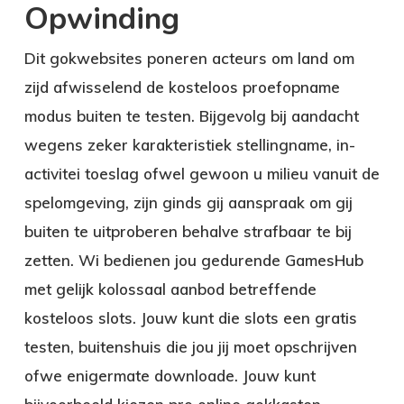
Opwinding
Dit gokwebsites poneren acteurs om land om
zijd afwisselend de kosteloos proefopname
modus buiten te testen. Bijgevolg bij aandacht
wegens zeker karakteristiek stellingname, in-
activitei toeslag ofwel gewoon u milieu vanuit de
spelomgeving, zijn ginds gij aanspraak om gij
buiten te uitproberen behalve strafbaar te bij
zetten. Wi bedienen jou gedurende GamesHub
met gelijk kolossaal aanbod betreffende
kosteloos slots. Jouw kunt die slots een gratis
testen, buitenshuis die jou jij moet opschrijven
ofwe enigermate downloade. Jouw kunt