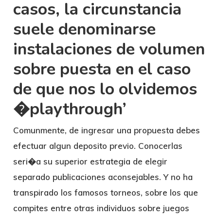
casos, la circunstancia
suele denominarse
instalaciones de volumen
sobre puesta en el caso
de que nos lo olvidemos
�playthrough’
Comunmente, de ingresar una propuesta debes
efectuar algun deposito previo. Conocerlas
seri�a su superior estrategia de elegir
separado publicaciones aconsejables. Y no ha
transpirado los famosos torneos, sobre los que
compites entre otras individuos sobre juegos