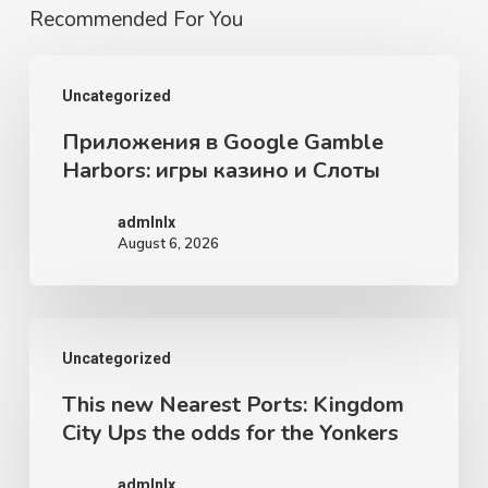
Recommended For You
Приложения
Uncategorized
в
Приложения в Google Gamble
Google
Harbors: игры казино и Слоты
Gamble
Harbors:
admlnlx
игры
August 6, 2026
казино
и
This
Слоты
Uncategorized
new
This new Nearest Ports: Kingdom
Nearest
City Ups the odds for the Yonkers
Ports:
Kingdom
admlnlx