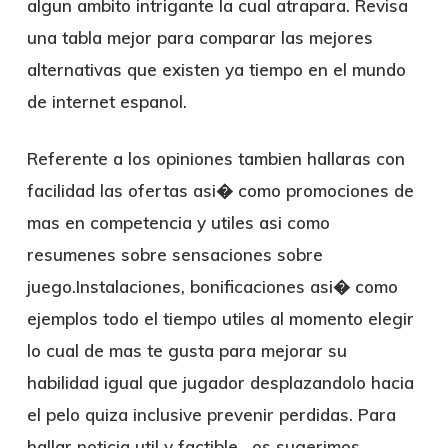
algun ambito intrigante la cual atrapara. Revisa
una tabla mejor para comparar las mejores
alternativas que existen ya tiempo en el mundo
de internet espanol.
Referente a los opiniones tambien hallaras con
facilidad las ofertas asi� como promociones de
mas en competencia y utiles asi como
resumenes sobre sensaciones sobre
juego.Instalaciones, bonificaciones asi� como
ejemplos todo el tiempo utiles al momento elegir
lo cual de mas te gusta para mejorar su
habilidad igual que jugador desplazandolo hacia
el pelo quiza inclusive prevenir perdidas. Para
hallar noticia util y factible , os sugerimos