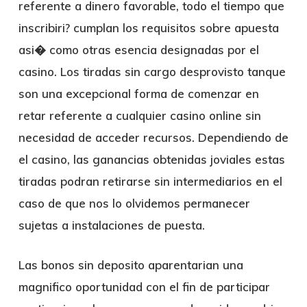
referente a dinero favorable, todo el tiempo que
inscribiri? cumplan los requisitos sobre apuesta
asi� como otras esencia designadas por el
casino. Los tiradas sin cargo desprovisto tanque
son una excepcional forma de comenzar en
retar referente a cualquier casino online sin
necesidad de acceder recursos. Dependiendo de
el casino, las ganancias obtenidas joviales estas
tiradas podran retirarse sin intermediarios en el
caso de que nos lo olvidemos permanecer
sujetas a instalaciones de puesta.
Las bonos sin deposito aparentarian una
magnifico oportunidad con el fin de participar