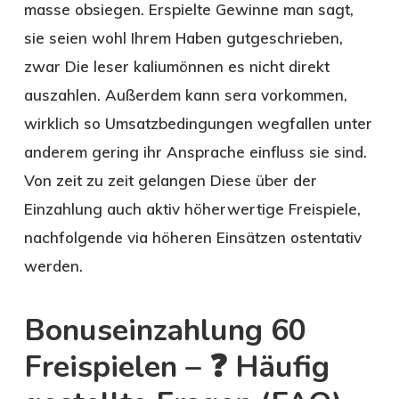
masse obsiegen. Erspielte Gewinne man sagt,
sie seien wohl Ihrem Haben gutgeschrieben,
zwar Die leser kaliumönnen es nicht direkt
auszahlen. Außerdem kann sera vorkommen,
wirklich so Umsatzbedingungen wegfallen unter
anderem gering ihr Ansprache einfluss sie sind.
Von zeit zu zeit gelangen Diese über der
Einzahlung auch aktiv höherwertige Freispiele,
nachfolgende via höheren Einsätzen ostentativ
werden.
Bonuseinzahlung 60
Freispielen – ❓ Häufig