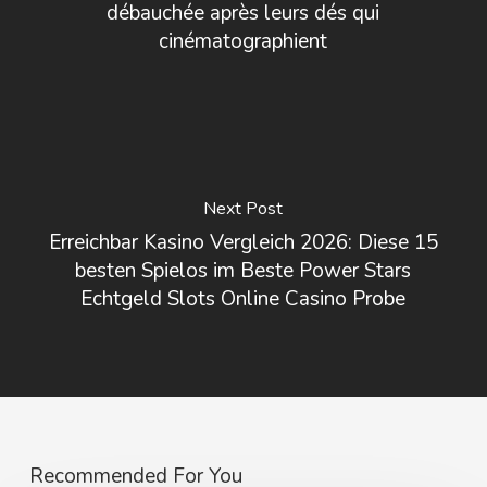
débauchée après leurs dés qui
cinématographient
Next Post
Erreichbar Kasino Vergleich 2026: Diese 15
besten Spielos im Beste Power Stars
Echtgeld Slots Online Casino Probe
Recommended For You