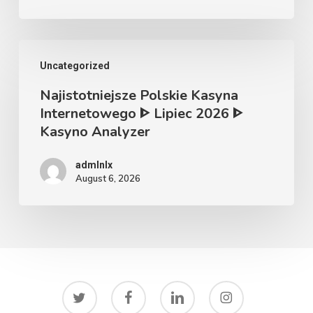
Najistotniejsze
Uncategorized
Polskie
Najistotniejsze Polskie Kasyna
Kasyna
Internetowego ᐈ Lipiec 2026 ᐈ
Internetowego
Kasyno Analyzer
ᐈ
Lipiec
admlnlx
August 6, 2026
2026
ᐈ
Kasyno
Analyzer
twitter
facebook
linkedin
instagram