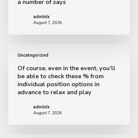
a number of says
it
is
admlnlx
August 7, 2026
putting
some
web
Of
betting
Uncategorized
course,
world
Of course, even in the event, you’ll
even
in
be able to check these % from
in
individual position options in
a
the
advance to relax and play
number
event,
of
you’ll
admlnlx
August 7, 2026
says
be
able
to