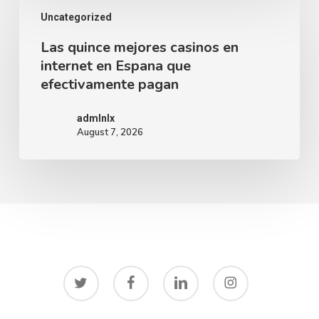
Las
Uncategorized
check
quince
these
Las quince mejores casinos en
mejores
internet en Espana que
%
casinos
efectivamente pagan
from
en
individual
internet
admlnlx
August 7, 2026
position
en
options
Espana
in
que
advance
efectivamente
to
pagan
relax
and
twitter
facebook
linkedin
instagram
play