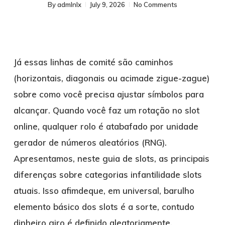
By
admlnlx
July 9, 2026
No Comments
Já essas linhas de comité são caminhos
(horizontais, diagonais ou acimade zigue-zague)
sobre como você precisa ajustar símbolos para
alcançar. Quando você faz um rotação no slot
online, qualquer rolo é atabafado por unidade
gerador de números aleatórios (RNG).
Apresentamos, neste guia de slots, as principais
diferenças sobre categorias infantilidade slots
atuais.
Isso afimdeque, em universal, barulho
elemento básico dos slots é a sorte, contudo
dinheiro giro é definido aleatoriamente.