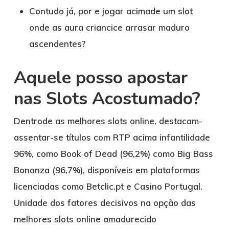
Contudo já, por e jogar acimade um slot
onde as aura criancice arrasar maduro
ascendentes?
Aquele posso apostar
nas Slots Acostumado?
Dentrode as melhores slots online, destacam-
assentar-se títulos com RTP acima infantilidade
96%, como Book of Dead (96,2%) como Big Bass
Bonanza (96,7%), disponíveis em plataformas
licenciadas como Betclic.pt e Casino Portugal.
Unidade dos fatores decisivos na opção das
melhores slots online amadurecido