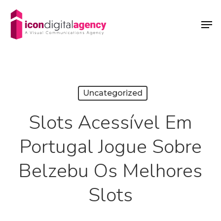
Skip
Men
to
main
content
Uncategorized
Slots Acessível Em
Portugal Jogue Sobre
Belzebu Os Melhores
Slots