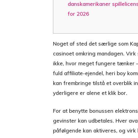
danskamerikaner spillelicen
for 2026
Noget af sted det særlige som Kapo
casinoet omkring mandagen. Virk s
ikke, hvor meget fungere tænker – 
fuld affiliate-ejendel, heri boy ko
kan frembringe tilstå et overblik 
yderligere er alene et klik bor.
For at benytte bonussen elektronsk
gevinster kan udbetales. Hver av
påfølgende kan aktiveres, og virk 