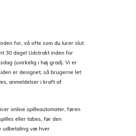
nden for, så ofte som du lurer slut
nt 30 dage! Udstrakt inden for
ag (uvirkelig i høj grad). Vi er
den er designet, så brugerne let
es, anmeldelser i kraft af
cer online spilleautomater, føren
illes eller tabes, før den
le udbetaling væ hver