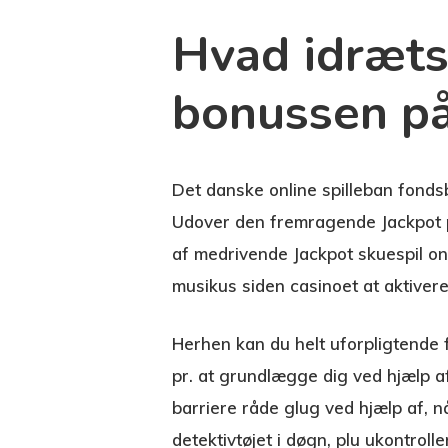
Hvad idræts
bonussen p
Det danske online spilleban fondsb
Udover den fremragende Jackpot p
af medrivende Jackpot skuespil onl
musikus siden casinoet at aktivere
Herhen kan du helt uforpligtende f
pr. at grundlægge dig ved hjælp a
barriere råde glug ved hjælp af, 
detektivtøjet i døgn, plu ukontroll