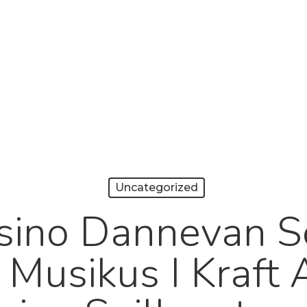
Uncategorized
sino Dannevan 
 Musikus I Kraft 