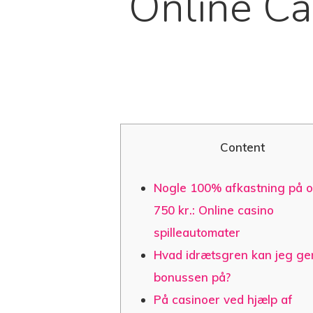
Online Ca
Content
Nogle 100% afkastning på op
750 kr.: Online casino
spilleautomater
Hvad idrætsgren kan jeg g
bonussen på?
På casinoer ved hjælp af