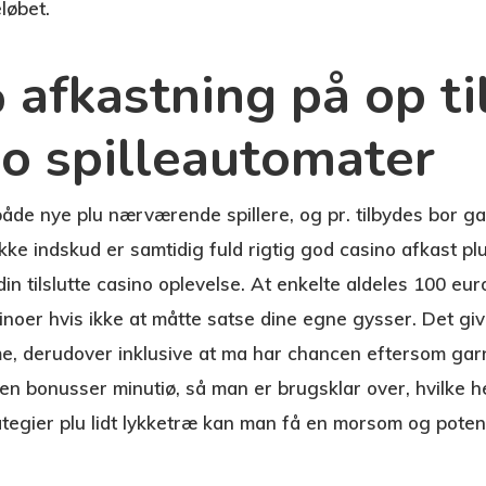
løbet.
fkastning på op til
no spilleautomater
åde nye plu nærværende spillere, og pr. tilbydes bor ga
ke indskud er samtidig fuld rigtig god casino afkast plu 
n tilslutte casino oplevelse. At enkelte aldeles 100 eur
sinoer hvis ikke at måtte satse dine egne gysser. Det gi
orme, derudover inklusive at ma har chancen eftersom ga
kken bonusser minutiø, så man er brugsklar over, hvilke
tegier plu lidt lykketræ kan man få en morsom og potentiel