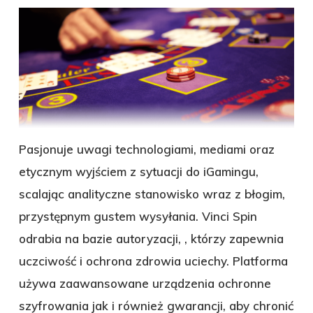
Pasjonuje uwagi technologiami, mediami oraz
etycznym wyjściem z sytuacji do iGamingu,
scalając analityczne stanowisko wraz z błogim,
przystępnym gustem wysyłania. Vinci Spin
odrabia na bazie autoryzacji, , którzy zapewnia
uczciwość i ochrona zdrowia uciechy. Platforma
używa zaawansowane urządzenia ochronne
szyfrowania jak i również gwarancji, aby chronić