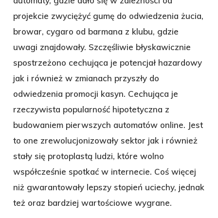
automaty, gdzie dało się w zależności od
projekcie zwyciężyć gumę do odwiedzenia żucia,
browar, cygaro od barmana z klubu, gdzie
uwagi znajdowały. Szczęśliwie błyskawicznie
spostrzeżono cechująca je potencjał hazardowy
jak i również w zmianach przyszły do
odwiedzenia promocji kasyn. Cechująca je
rzeczywista popularność hipotetyczna z
budowaniem pierwszych automatów online. Jest
to one zrewolucjonizowały sektor jak i również
stały się protoplastą ludzi, które wolno
współcześnie spotkać w internecie. Coś więcej
niż gwarantowały lepszy stopień uciechy, jednak
też oraz bardziej wartościowe wygrane.