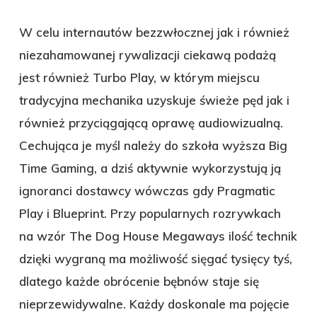
W celu internautów bezzwłocznej jak i również
niezahamowanej rywalizacji ciekawą podażą
jest również Turbo Play, w którym miejscu
tradycyjna mechanika uzyskuje świeże pęd jak i
również przyciągającą oprawę audiowizualną.
Cechująca je myśl należy do szkoła wyższa Big
Time Gaming, a dziś aktywnie wykorzystują ją
ignoranci dostawcy wówczas gdy Pragmatic
Play i Blueprint. Przy popularnych rozrywkach
na wzór The Dog House Megaways ilość technik
dzięki wygraną ma możliwość sięgać tysięcy tyś,
dlatego każde obrócenie bębnów staje się
nieprzewidywalne. Każdy doskonale ma pojęcie