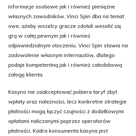
informacje osobowe jak i również pieniężne
własnych zawodników. Vinci Spin dba na temat
owe, ażeby wszelcy gracze zdołali weselić się
grą w całej pewnym jak i również
odpowiedzialnym otoczeniu. Vinci Spin stawia na
zadowolenie własnym internautów, dlatego
podaje kompetentną jak i również całodobową
załogę klienta.
Kasyno nie zaakceptować pobiera taryf zbyt
wpłaty oraz należności, lecz konkretne strategie
płatności mogą łączyć czujności z dodatkowymi
opłatami naliczanymi poprzez operatorów
płatności. Kadra konsumenta kasyna jest