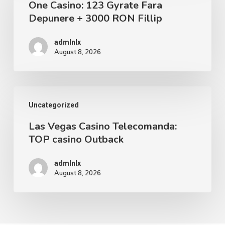
One Casino: 123 Gyrate Fara
123
de
Depunere + 3000 RON Fillip
Gyrate
la
Fara
admlnlx
Casinos
Depunere
August 8, 2026
piuli?
+
a
3000
Las
RON
Uncategorized
Vegas
Fillip
Las Vegas Casino Telecomanda:
Casino
TOP casino Outback
Telecomanda:
TOP
admlnlx
casino
August 8, 2026
Outback