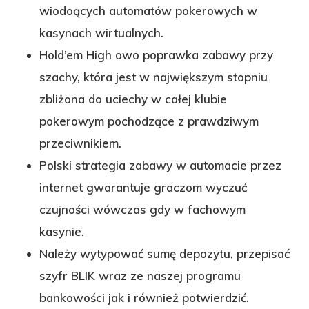
wiodoących automatów pokerowych w
kasynach wirtualnych.
Hold’em High owo poprawka zabawy przy
szachy, która jest w największym stopniu
zbliżona do uciechy w całej klubie
pokerowym pochodzące z prawdziwym
przeciwnikiem.
Polski strategia zabawy w automacie przez
internet gwarantuje graczom wyczuć
czujności wówczas gdy w fachowym
kasynie.
Należy wytypować sumę depozytu, przepisać
szyfr BLIK wraz ze naszej programu
bankowości jak i również potwierdzić.