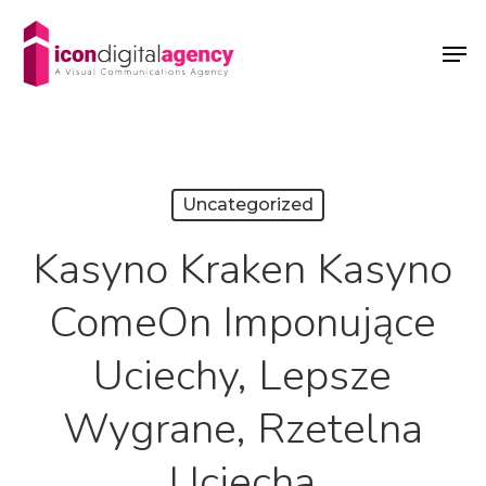
Skip
Menu
Men
to
main
content
Uncategorized
Kasyno Kraken Kasyno
ComeOn Imponujące
Uciechy, Lepsze
Wygrane, Rzetelna
Uciecha