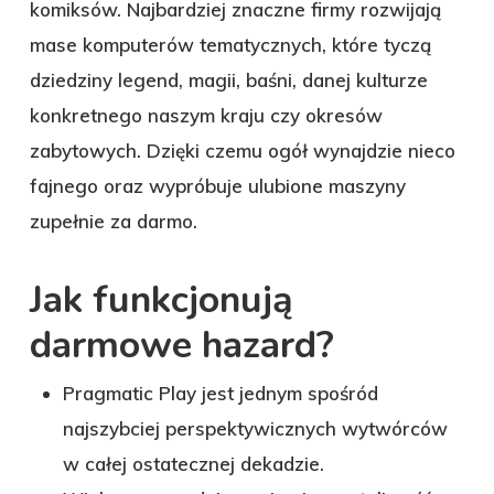
komiksów. Najbardziej znaczne firmy rozwijają
mase komputerów tematycznych, które tyczą
dziedziny legend, magii, baśni, danej kulturze
konkretnego naszym kraju czy okresów
zabytowych. Dzięki czemu ogół wynajdzie nieco
fajnego oraz wypróbuje ulubione maszyny
zupełnie za darmo.
Jak funkcjonują
darmowe hazard?
Pragmatic Play jest jednym spośród
najszybciej perspektywicznych wytwórców
w całej ostatecznej dekadzie.