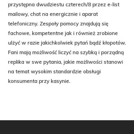
przystępna dwudziestu czterech/8 przez e-list
mailowy, chat na energicznie i aparat
telefoniczny. Zespoły pomocy znajdują się
fachowe, kompetentne jak i również zrobione
ulżyć w razie jakichkolwiek pytań bądź kłopotów.
Fani mają możliwość liczyć na szybką i porządną
replika w swe pytania, jakie możliwości stanowi
na temat wysokim standardzie obsługi
konsumenta przy kasynie.