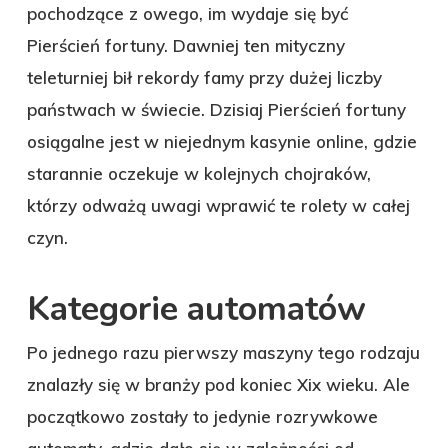
pochodzące z owego, im wydaje się być
Pierścień fortuny. Dawniej ten mityczny
teleturniej bił rekordy famy przy dużej liczby
państwach w świecie. Dzisiaj Pierścień fortuny
osiągalne jest w niejednym kasynie online, gdzie
starannie oczekuje w kolejnych chojraków,
którzy odważą uwagi wprawić te rolety w całej
czyn.
Kategorie automatów
Po jednego razu pierwszy maszyny tego rodzaju
znalazły się w branży pod koniec Xix wieku. Ale
początkowo zostały to jedynie rozrywkowe