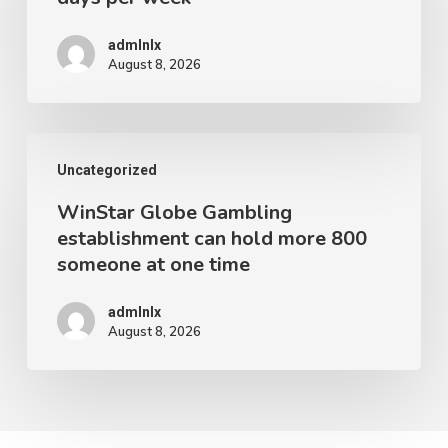
round
Day-
the
admlnlx
after-
clock,
August 8, 2026
day
7
days
WinStar
per
Uncategorized
Globe
week
WinStar Globe Gambling
Gambling
establishment can hold more 800
establishment
someone at one time
can
hold
admlnlx
August 8, 2026
more
800
someone
at