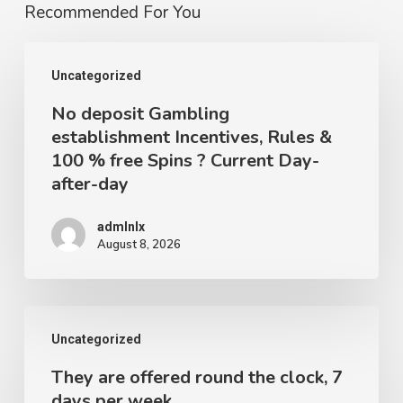
Recommended For You
No
Uncategorized
deposit
No deposit Gambling
Gambling
establishment Incentives, Rules &
establishment
100 % free Spins ? Current Day-
Incentives,
after-day
Rules
&
admlnlx
August 8, 2026
100
%
free
They
Uncategorized
Spins
are
?
They are offered round the clock, 7
offered
days per week
Current