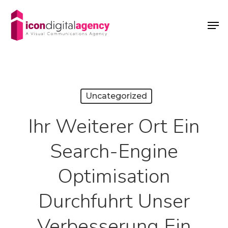
Skip
Menu
Men
to
main
content
Uncategorized
Ihr Weiterer Ort Ein
Search-Engine
Optimisation
Durchfuhrt Unser
Verbesserung Ein