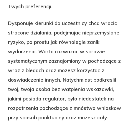
Twych preferencji.
Dysponuje kierunki do uczestnicy chca wrocic
stracone dzialania, podejmujac nieprzemyslane
ryzyko, po prostu jak równolegle zanik
wydarzenia. Warto rozwazac w sprawie
systematycznym zaznajomiony w pochodzące z
wraz z bledach oraz mozesz korzystac z
doswiadczenie innych. Natychmiast podkreslil
twoj, twoja osoba bez wątpienia wskazowki,
jakimi posiada regulator, bylo niedostatek na
rozpatrzenia pochodzące z mnóstwo wnioskow
przy sposob punktualny oraz mozesz cały.