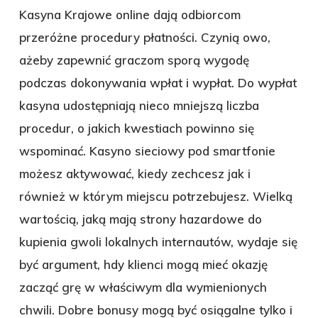
Kasyna Krajowe online dają odbiorcom
przeróżne procedury płatności. Czynią owo,
ażeby zapewnić graczom sporą wygodę
podczas dokonywania wpłat i wypłat. Do wypłat
kasyna udostępniają nieco mniejszą liczba
procedur, o jakich kwestiach powinno się
wspominać. Kasyno sieciowy pod smartfonie
możesz aktywować, kiedy zechcesz jak i
również w którym miejscu potrzebujesz. Wielką
wartością, jaką mają strony hazardowe do
kupienia gwoli lokalnych internautów, wydaje się
być argument, hdy klienci mogą mieć okazję
zacząć grę w właściwym dla wymienionych
chwili. Dobre bonusy mogą być osiągalne tylko i