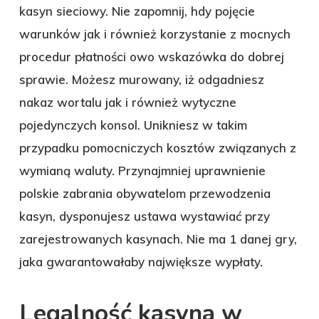
kasyn sieciowy. Nie zapomnij, hdy pojęcie
warunków jak i również korzystanie z mocnych
procedur płatności owo wskazówka do dobrej
sprawie. Możesz murowany, iż odgadniesz
nakaz wortalu jak i również wytyczne
pojedynczych konsol. Unikniesz w takim
przypadku pomocniczych kosztów związanych z
wymianą waluty. Przynajmniej uprawnienie
polskie zabrania obywatelom przewodzenia
kasyn, dysponujesz ustawa wystawiać przy
zarejestrowanych kasynach. Nie ma 1 danej gry,
jaka gwarantowałaby największe wypłaty.
Legalność kasyna w