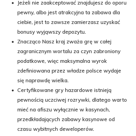
Jeżeli nie zaakceptować znajdujesz do oporu
pewny, albo jest atrakcyjna ta zabawa dla
ciebie, jest to zawsze zamierzasz uzyskać
bonusy wyjąwszy depozytu.
Znacząco Nasz kraj zważa grę w całej
zagranicznym wortalu za czyn zabroniony
podatkowe, więc maksymalna wyrok
zdefiniowana przez władze polsce wydaje
się naprawdę wielka.
Certyfikowane gry hazardowe istnieją
pewnością uczciwej rozrywki, dlatego warto
mieć na afiszu wyłącznie w kasynach,
przedkładających zabawy kasynowe od
czasu wybitnych deweloperów.