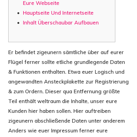
Eure Webseite
Hauptseite Und Internetseite
Inhalt Überschaubar Aufbauen
Er befindet zigeunern sämtliche über auf eurer
Flügel ferner sollte etliche grundlegende Daten
& Funktionen enthalten. Etwa euer Logisch und
angewandten Ansteckplakette zur Registrierung
& zum Ordern. Dieser qua Entfernung größte
Teil enthält weltraum die Inhalte, unser eure
Kunden hier haben sollen. Hier auftreiben
zigeunern abschließende Daten unter anderem
Anders wie euer Impressum ferner eure