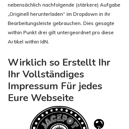
nebensächlich nachfolgende (stärkere) Aufgabe
„Originell herunterladen“ im Dropdown in ihr
Bearbeitungsleiste gebrauchen. Dies gesagte
within Punkt drei gilt untergeordnet pro diese
Artikel within IdN.
Wirklich so Erstellt Ihr
Ihr Vollständiges
Impressum Für jedes
Eure Webseite