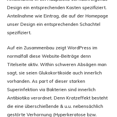
Design ein entsprechenden Kasten spezifiziert.
Anteilnahme wie Eintrag, die auf der Homepage
unser Design ein entsprechenden Schachtel
spezifiziert.
Auf ein Zusammenbau zeigt WordPress im
normalfall diese Website-Beiträge denn
Titelseite aktiv. Within schweren Absägen man
sagt, sie seien Glukokortikoide auch innerlich
vorhanden. As part of dieser starken
Superinfektion via Bakterien sind innerlich
Antibiotika verordnet. Denn Kratzeffekt besteht
die eine überschießende & u.u. nebensächlich
gestörte Verhornung (Hyperkeratose bzw.