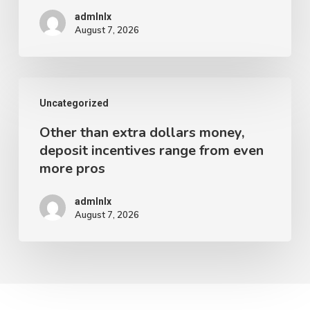
way
SweepNext
admlnlx
August 7, 2026
also
offers
an
Other
Uncategorized
email-
than
inside
Other than extra dollars money,
extra
deposit incentives range from even
choice
dollars
more pros
for
money,
bonus
deposit
admlnlx
August 7, 2026
Sweeps
incentives
Gold
range
coins
from
even
more