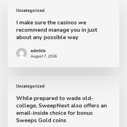
I
Uncategorized
make
I make sure the casinos we
sure
recommend manage you in just
the
about any possible way
casinos
we
admlnlx
August 7, 2026
recommend
manage
you
While
in
Uncategorized
prepared
just
While prepared to wade old-
to
about
college, SweepNext also offers an
wade
email-inside choice for bonus
any
old-
Sweeps Gold coins
possible
college,