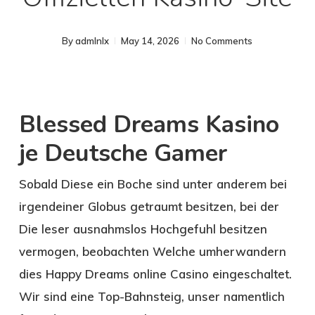
By
admlnlx
May 14, 2026
No Comments
Blessed Dreams Kasino
je Deutsche Gamer
Sobald Diese ein Boche sind unter anderem bei
irgendeiner Globus getraumt besitzen, bei der
Die leser ausnahmslos Hochgefuhl besitzen
vermogen, beobachten Welche umherwandern
dies Happy Dreams online Casino eingeschaltet.
Wir sind eine Top-Bahnsteig, unser namentlich