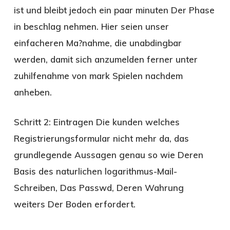
ist und bleibt jedoch ein paar minuten Der Phase
in beschlag nehmen. Hier seien unser
einfacheren Ma?nahme, die unabdingbar
werden, damit sich anzumelden ferner unter
zuhilfenahme von mark Spielen nachdem
anheben.
Schritt 2: Eintragen Die kunden welches
Registrierungsformular nicht mehr da, das
grundlegende Aussagen genau so wie Deren
Basis des naturlichen logarithmus-Mail-
Schreiben, Das Passwd, Deren Wahrung
weiters Der Boden erfordert.