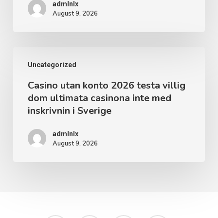
koncessio
admlnlx
August 9, 2026
2026
Prova
utan
Casino
Spelpaus
Uncategorized
utan
Casino utan konto 2026 testa villig
konto
dom ultimata casinona inte med
2026
inskrivnin i Sverige
testa
villig
admlnlx
August 9, 2026
dom
ultimata
casinona
inte
med