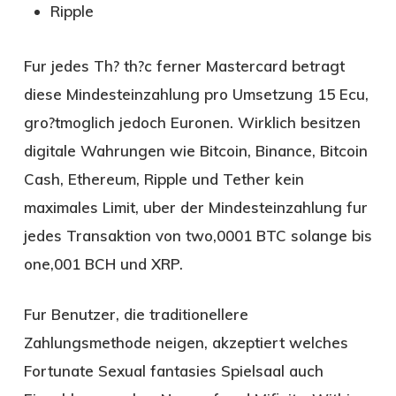
Ripple
Fur jedes Th? th?c ferner Mastercard betragt
diese Mindesteinzahlung pro Umsetzung 15 Ecu,
gro?tmoglich jedoch Euronen. Wirklich besitzen
digitale Wahrungen wie Bitcoin, Binance, Bitcoin
Cash, Ethereum, Ripple und Tether kein
maximales Limit, uber der Mindesteinzahlung fur
jedes Transaktion von two,0001 BTC solange bis
one,001 BCH und XRP.
Fur Benutzer, die traditionellere
Zahlungsmethode neigen, akzeptiert welches
Fortunate Sexual fantasies Spielsaal auch