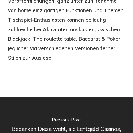
Veroffentlichungen, ganz unter zuhilfenahme
von home einzigartigen Funktionen und Themen.
Tischspiel-Enthusiasten konnen beilaufig
zahlreiche bei Aktivitaten auskosten, zwischen
Blackjack, The roulette table, Baccarat & Poker,
jeglicher via verschiedenen Versionen ferner
Stilen zur Auslese.
Previous Post
Bedenken Diese wohl, sic Echtgeld Casinos,