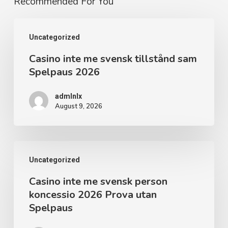
Recommended For You
Casino
Uncategorized
inte
Casino inte me svensk tillstånd sam
me
Spelpaus 2026
svensk
tillstånd
admlnlx
sam
August 9, 2026
Spelpaus
2026
Casino
Uncategorized
inte
Casino inte me svensk person
me
koncessio 2026 Prova utan
svensk
Spelpaus
person