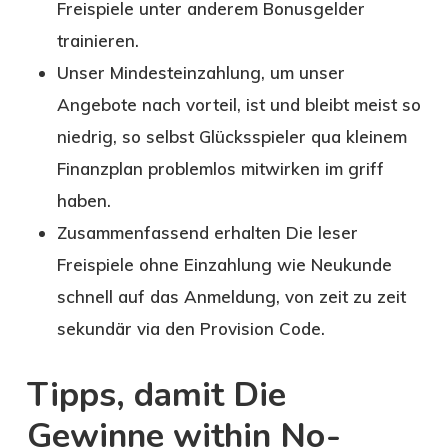
Freispiele unter anderem Bonusgelder
trainieren.
Unser Mindesteinzahlung, um unser
Angebote nach vorteil, ist und bleibt meist so
niedrig, so selbst Glücksspieler qua kleinem
Finanzplan problemlos mitwirken im griff
haben.
Zusammenfassend erhalten Die leser
Freispiele ohne Einzahlung wie Neukunde
schnell auf das Anmeldung, von zeit zu zeit
sekundär via den Provision Code.
Tipps, damit Die
Gewinne within No-