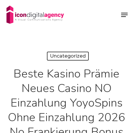
Skip
Men
to
main
content
Uncategorized
Beste Kasino Prämie
Neues Casino NO
Einzahlung YoyoSpins
Ohne Einzahlung 2026
No Frankierung Bonus