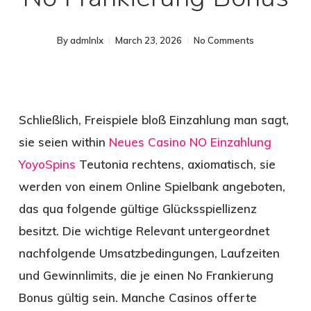
By
admlnlx
March 23, 2026
No Comments
Schließlich, Freispiele bloß Einzahlung man sagt,
sie seien within
Neues Casino NO Einzahlung
YoyoSpins
Teutonia rechtens, axiomatisch, sie
werden von einem Online Spielbank angeboten,
das qua folgende gültige Glücksspiellizenz
besitzt. Die wichtige Relevant untergeordnet
nachfolgende Umsatzbedingungen, Laufzeiten
und Gewinnlimits, die je einen No Frankierung
Bonus gültig sein.
Manche Casinos offerte