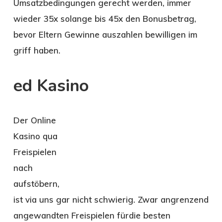
Umsatzbedingungen gerecht werden, immer
wieder 35x solange bis 45x den Bonusbetrag,
bevor Eltern Gewinne auszahlen bewilligen im
griff haben.
ed Kasino
Der Online
Kasino qua
Freispielen
nach
aufstöbern,
ist via uns gar nicht schwierig. Zwar angrenzend
angewandten Freispielen fürdie besten