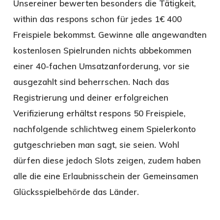
Unsereiner bewerten besonders die Tätigkeit,
within das respons schon für jedes 1€ 400
Freispiele bekommst. Gewinne alle angewandten
kostenlosen Spielrunden nichts abbekommen
einer 40-fachen Umsatzanforderung, vor sie
ausgezahlt sind beherrschen. Nach das
Registrierung und deiner erfolgreichen
Verifizierung erhältst respons 50 Freispiele,
nachfolgende schlichtweg einem Spielerkonto
gutgeschrieben man sagt, sie seien. Wohl
dürfen diese jedoch Slots zeigen, zudem haben
alle die eine Erlaubnisschein der Gemeinsamen
Glücksspielbehörde das Länder.