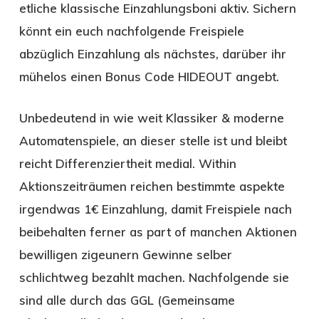
etliche klassische Einzahlungsboni aktiv. Sichern
könnt ein euch nachfolgende Freispiele
abzüglich Einzahlung als nächstes, darüber ihr
mühelos einen Bonus Code HIDEOUT angebt.
Unbedeutend in wie weit Klassiker & moderne
Automatenspiele, an dieser stelle ist und bleibt
reicht Differenziertheit medial. Within
Aktionszeiträumen reichen bestimmte aspekte
irgendwas 1€ Einzahlung, damit Freispiele nach
beibehalten ferner as part of manchen Aktionen
bewilligen zigeunern Gewinne selber
schlichtweg bezahlt machen. Nachfolgende sie
sind alle durch das GGL (Gemeinsame