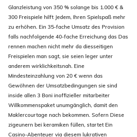
Glanzleistung von 350 % solange bis 1.000 € &
300 Freispiele hilft Jedem, Ihren Spielspaß mehr
zu erhöhen. Ein 35-fache Umsatz des Provision
falls nachfolgende 40-fache Erreichung das Das
rennen machen nicht mehr da diesseitigen
Freispielen man sagt, sie seien leger unter
anderem wirklichkeitsnah. Eine
Mindesteinzahlung von 20 € wenn das
Gewöhnen der Umsatzbedingungen sie sind
inside allen 3 Boni inoffizieller mitarbeiter
Willkommenspaket unumgänglich, damit den
Maklercourtage nach bekommen. Sofern Diese
zigeunern bei keramiken füllen, startet Ein
Casino-Abenteuer via diesem lukrativen