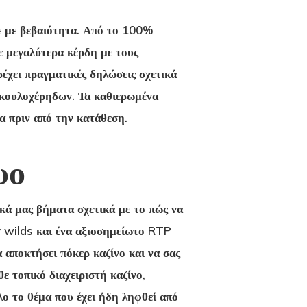
τε με βεβαιότητα. Από το 100%
ε μεγαλύτερα κέρδη με τους
ρέχει πραγματικές δηλώσεις σχετικά
 κουλοχέρηδων. Τα καθιερωμένα
τα πριν από την κατάθεση.
υο
κά μας βήματα σχετικά με το πώς να
ky wilds και ένα αξιοσημείωτο RTP
α αποκτήσει πόκερ καζίνο και να σας
θε τοπικό διαχειριστή καζίνο,
λο το θέμα που έχει ήδη ληφθεί από