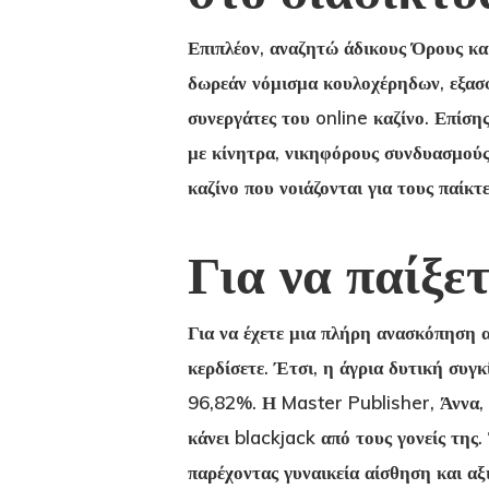
Επιπλέον, αναζητώ άδικους Όρους κα
δωρεάν νόμισμα κουλοχέρηδων, εξασφ
συνεργάτες του online καζίνο. Επίση
με κίνητρα, νικηφόρους συνδυασμούς
καζίνο που νοιάζονται για τους παίκτ
Για να παίξε
Για να έχετε μια πλήρη ανασκόπηση 
κερδίσετε. Έτσι, η άγρια ​​δυτική σ
96,82%. Η Master Publisher, Άννα, ε
κάνει blackjack από τους γονείς της.
παρέχοντας γυναικεία αίσθηση και αξ