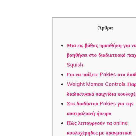
Άρθρα
Μια εις βάθος προσθήκη για ν
βοηθήσει στο διαδικτυακό παιχ
Squish
Για να παίξετε Pokies στο δια
Weight Mamas Controls Παρ
διαδικτυακά παιχνίδια κουλοχ
Στο διαδίκτυο Pokies για την
αυστραλιανή ήπειρο
Πώς λειτουργούν τα online
κουλοχέρηδες με πραγματικά