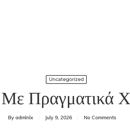
Uncategorized
 Με Πραγματικά 
By
admlnlx
July 9, 2026
No Comments