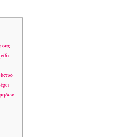
α σας
νίδι
δίκτυο
έχει
έρηδων