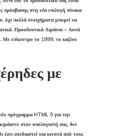
 98% εάν το προοδευτικό σας είναι
ς πρόσβασης στη νέα επιλογή πίνακα
, όχι πολλά στοιχήματα μπορεί να
ματικά. Προοδευτικά Λιμάνια – Αυτά
. Με επίκεντρο το 1999, το καζίνο
έρηδες με
 νέο πρόγραμμα HTML 5 για την
κιμάσετε στον υπολογιστή σας, δεν
ι έχει σχεδιαστεί για κινητά από τους