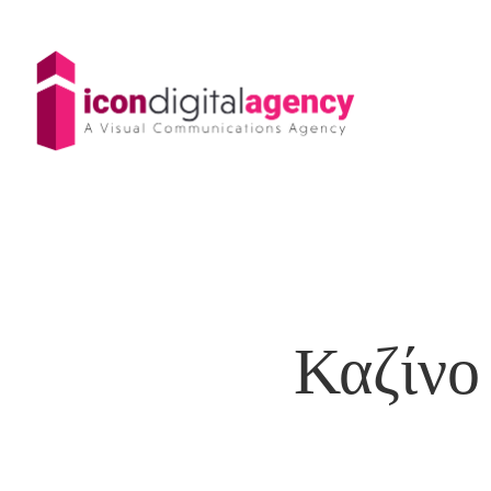
Skip
to
main
content
Καζίνο